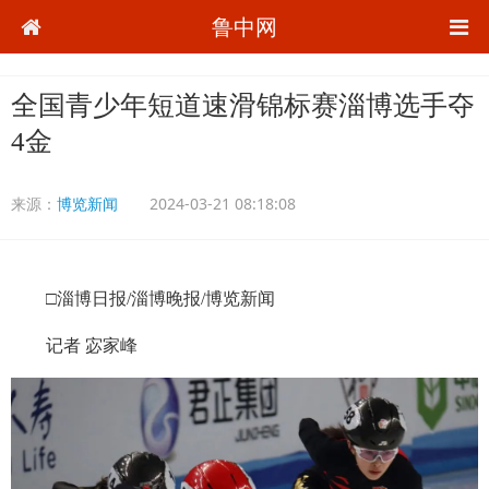
鲁中网
全国青少年短道速滑锦标赛淄博选手夺
4金
来源：
博览新闻
2024-03-21 08:18:08
□淄博日报/淄博晚报/博览新闻
记者 宓家峰