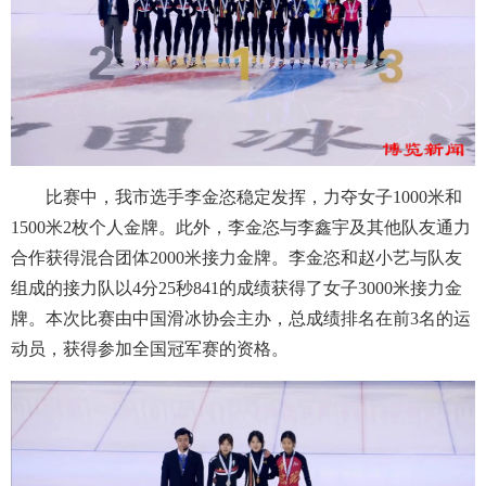
比赛中，我市选手李金恣稳定发挥，力夺女子1000米和
1500米2枚个人金牌。此外，李金恣与李鑫宇及其他队友通力
合作获得混合团体2000米接力金牌。李金恣和赵小艺与队友
组成的接力队以4分25秒841的成绩获得了女子3000米接力金
牌。本次比赛由中国滑冰协会主办，总成绩排名在前3名的运
动员，获得参加全国冠军赛的资格。