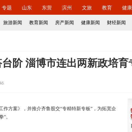
专题
山东
东营
滨州
文旅
教育
健康
旅游新闻
教育新闻
房产新闻
健康新闻
财经新闻
”搭台阶 淄博市连出两新政培
46
工作方案》，并推介齐鲁股交“专精特新专板”，为拓宽企
拳”。