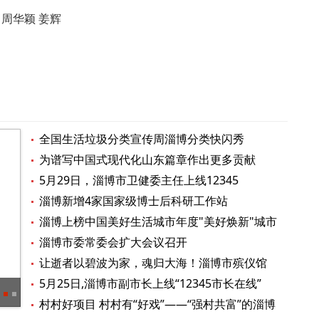
周华颖 姜辉
全国生活垃圾分类宣传周淄博分类快闪秀
为谱写中国式现代化山东篇章作出更多贡献
——习近平总书记在山东视察时的重要讲话在
5月29日，淄博市卫健委主任上线12345
淄博市引发热烈反响
淄博新增4家国家级博士后科研工作站
淄博上榜中国美好生活城市年度"美好焕新"城市
淄博市委常委会扩大会议召开
让逝者以碧波为家，魂归大海！淄博市殡仪馆
第二十届海葬仪式圆满举行
5月25日,淄博市副市长上线“12345市长在线”
鲁中网图品| 远离非法集资，拒绝高利诱惑
淄博
村村好项目 村村有“好戏”——“强村共富”的淄博