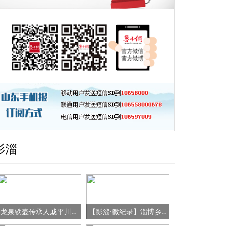
影淄
龙泉铁壶传承人戚平川的“守艺”之路
【影淄·微纪录】淄博乡村女书记的“变形记”