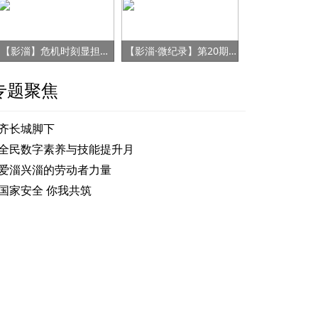
【影淄】危机时刻显担当 赤胆忠心保健康
【影淄·微纪录】第20期：战“疫”老将刘景春
专题聚焦
齐长城脚下
全民数字素养与技能提升月
爱淄兴淄的劳动者力量
国家安全 你我共筑