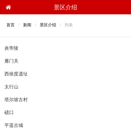
景区介绍
首页
新闻
景区介绍
列表
炎帝陵
雁门关
西侯度遗址
太行山
塔尔坡古村
碛口
平遥古城