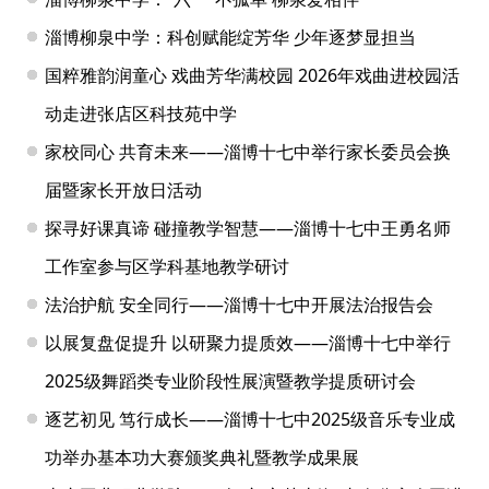
淄博柳泉中学：科创赋能绽芳华 少年逐梦显担当
国粹雅韵润童心 戏曲芳华满校园 2026年戏曲进校园活
动走进张店区科技苑中学
家校同心 共育未来——淄博十七中举行家长委员会换
届暨家长开放日活动
探寻好课真谛 碰撞教学智慧——淄博十七中王勇名师
工作室参与区学科基地教学研讨
法治护航 安全同行——淄博十七中开展法治报告会
以展复盘促提升 以研聚力提质效——淄博十七中举行
2025级舞蹈类专业阶段性展演暨教学提质研讨会
逐艺初见 笃行成长——淄博十七中2025级音乐专业成
功举办基本功大赛颁奖典礼暨教学成果展