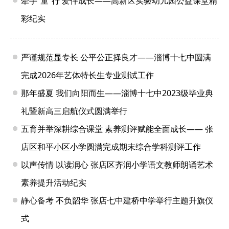
牵手“童”行 爱伴成长——高新区实验幼儿园公益课堂精
彩纪实
严谨规范显专长 公平公正择良才——淄博十七中圆满
完成2026年艺体特长生专业测试工作
那年盛夏 我们向阳而生——淄博十七中2023级毕业典
礼暨新高三启航仪式圆满举行
五育并举深耕综合课堂 素养测评赋能全面成长—— 张
店区和平小区小学圆满完成期末综合学科测评工作
以声传情 以读润心 张店区齐润小学语文教师朗诵艺术
素养提升活动纪实
静心备考 不负韶华 张店七中建桥中学举行主题升旗仪
式