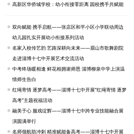
高新区华侨城学校：幼小衔接零距离 园校携手共赋能
双向赋能 携手启航——张店区和平小区小学联动周边
幼儿园扎实开展幼小衔接系列活动
名家入校传艺韵 艺路深耕向未来——眉山市歌舞剧院
走进淄博十七中开展艺术交流活动
中考终场暖相逢 鲜花相拥谢师恩 淄博柳泉中学上演温
情师生告白
红绳寄情 逐梦高考——淄博十七中开展“红绳寄情 逐梦
高考”主题祝福活动
融美于心 服戏绽辉——淄博十七中跨专业技能融合展
演圆满举行
名师领航助冲刺 精准赋能备高考——淄博十七中开展