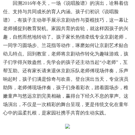
回溯2016年冬天，一场《说唱脸谱》的演出，诠释着信
任、支持与共同成长的育人内涵。孩子们初识《说唱脸
谱》，有孩子主动举手展示京剧动作与耍棍技巧，这一幕让
老师捕捉到教育契机。家园共育的齿轮，就这样因孩子的兴
趣，自然而然地转动了。孩子家长热情牵线专业京剧老师，
一同学习圆场步、兰花指等动作，琢磨如何让京剧艺术贴合
幼儿特点。回到教室，老师将京剧动作转化为趣味游戏，孩
子们学得兴致盎然，先学会的孩子还主动当起“小老师”，互
帮互助。还有家长请来退休京剧乐队老师傅现场伴奏，乐声
响起时，孩子们满是惊奇与欢喜。登台演出当天，专业演员
助阵，老师傅现场伴奏，孩子们身着彩衣，踏着圆场步，稚
嫩童声与悠远京韵完美相融，赢得台下经久不息的掌声。这
场演出，不仅是一次精彩的舞台呈现，更是传统文化在童年
心中的温柔扎根，是家园社携手共育的生动实践。