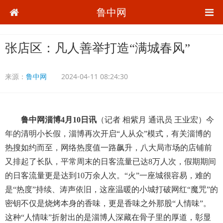
鲁中网
张店区：凡人善举打造“满城春风”
来源：
鲁中网
2024-04-11 08:24:30
鲁中网淄博4月10日讯
（记者 相紫月 通讯员 王业宏）今
年的清明小长假，淄博再次开启“人从众”模式，有关淄博的
热搜如约而至，网络热度值一路飙升，八大局市场的店铺前
又排起了长队，平常周末的日客流量已达8万人次，假期期间
的日客流量更是达到10万余人次。“火”一座城很容易，难的
是“热度”持续、涛声依旧，这座温暖的小城打破网红“魔咒”的
密钥不仅是烧烤本身的香味，更是香味之外那股“人情味”。
这种“人情味”折射出的是淄博人深藏在骨子里的厚道，彰显