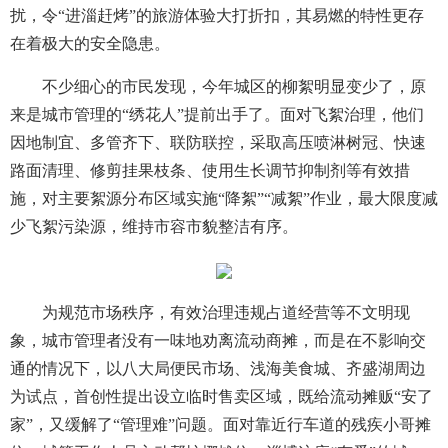
扰，令“进淄赶烤”的旅游体验大打折扣，其易燃的特性更存
在着极大的安全隐患。
不少细心的市民发现，今年城区的柳絮明显变少了，原
来是城市管理的“绣花人”提前出手了。面对飞絮治理，他们
因地制宜、多管齐下、联防联控，采取高压喷淋树冠、快速
路面清理、修剪挂果枝条、使用生长调节抑制剂等有效措
施，对主要絮源分布区域实施“降絮”“减絮”作业，最大限度减
少飞絮污染源，维持市容市貌整洁有序。
为规范市场秩序，有效治理违规占道经营等不文明现
象，城市管理者没有一味地劝离流动商摊，而是在不影响交
通的情况下，以八大局便民市场、浅海美食城、齐盛湖周边
为试点，首创性提出设立临时售卖区域，既给流动摊贩“安了
家”，又缓解了“管理难”问题。面对靠近行车道的残疾小哥摊