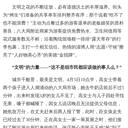
文明之花的不断绽放，必有道德沃土的丰厚滋养。街头
为“烤生”们准备的共享单车排列整齐有序；那个说着“吃不了
也不能浪费！”主动为点餐过多的游客退单的老板娘笑的质朴
善良；八大局附近商家为游客提供免费热水、卫生间借用等
花式服务数见不鲜；沿着陶琉馆墙根一排排“露天寄存”的行
李包裹，主打一个相互信任。热情的淄博人用“志愿+守候”擦
亮了“人好物美心齐”的美德“金招牌”。
“文明”的力量——“这不是咱市民都应该做的事儿么？”
城市千般景，最美是文明。4月5日10点半，高女士带着
两个孩子进入人潮涌动的八大局市场，她去牛奶店前后不过5
分钟，出来时发现3岁的女儿不见了。高女士与儿子四处寻找
无果，嗓子都喊哑了，因女儿说话晚且无法提供父母信息，
她焦急万分，在丈夫赶来后两人报了警，此时，距女孩走失
已经过去了30分钟。正在高女士一家一筹莫展之时，他们接
到了附近派出所打来的电话，张店热心市民王玉婷“捡”到了