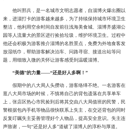
他叫邢兵，是一名城市文明志愿者，自淄博火爆出圈以
来，进淄打卡的游客越来越多，为了持续保持城市环境卫生
整洁，他利用空余时间自发前往浅海美食城、淄博齐盛湖公
园等人流量大的景区进行捡拾垃圾，维护环境卫生。过程中
他还会积极为游客推介淄博的名胜景点，免费为外地食客发
放湿纸巾，帮助游客解决泊车、问路寻宿、接送出站等问
题，用细致入微的关怀让游客感受到温暖淄博。
“美德”的力量——“还是好人多啊！”
假期中的八大局人头攒动，游客络绎不绝。一名游客在
逛八大局市场的时候，不慎将自己的背包遗落在共享单车
上，张店区热心市民捡到后将其交由八大局值班的民警，民
警根据包内手机等物品很快联系上失主，在交还背包的同时
反复叮嘱失主妥善管理好个人物品，提高安全意识。失主连
声致谢，一句“还是好人多”道破了淄博人的淳朴与厚道。