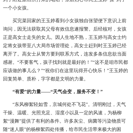
一个小女孩。
买完菜回家的王玉婷看到小女孩独自张望便下意识上前
询问，因无法获取其父母有效信息遂报警。后经核对，女孩
正是高女士走失的女儿。因人生地不熟，王玉婷与高女士约
定将女孩带至八大局市场管理处，高女士赶到时王玉婷已经
离开了。高女士从警方要到联系方式，连发多条信息欲当面
感谢。“不要客气，孩子找到就是最好的！”“这不是咱市民都
应该做的事儿么？”“祝你们在这里玩得开心快乐！”王玉婷的
回复简单、质朴，字字都是文明的力量。
“有爱”的力量——“天气会变，服务不变！”
“东风柳絮轻如雪，京城何处不飞花”。清明刚过，天气
干燥、温暖、光照充足、湿度小以及一定的风速，为杨柳
絮“漫舞”提供了有利的条件。许多灰尘、病菌等污染物质可
随“迷人眼”的杨柳絮四处传播，给市民生活带来极大的困