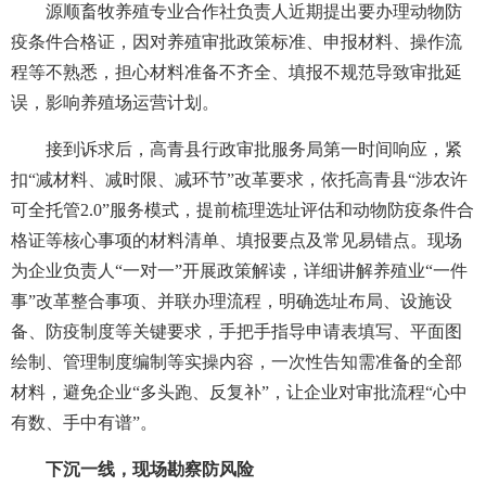
源顺畜牧养殖专业合作社负责人近期提出要办理动物防
疫条件合格证，因对养殖审批政策标准、申报材料、操作流
程等不熟悉，担心材料准备不齐全、填报不规范导致审批延
误，影响养殖场运营计划。
接到诉求后，高青县行政审批服务局第一时间响应，紧
扣“减材料、减时限、减环节”改革要求，依托高青县“涉农许
可全托管2.0”服务模式，提前梳理选址评估和动物防疫条件合
格证等核心事项的材料清单、填报要点及常见易错点。现场
为企业负责人“一对一”开展政策解读，详细讲解养殖业“一件
事”改革整合事项、并联办理流程，明确选址布局、设施设
备、防疫制度等关键要求，手把手指导申请表填写、平面图
绘制、管理制度编制等实操内容，一次性告知需准备的全部
材料，避免企业“多头跑、反复补”，让企业对审批流程“心中
有数、手中有谱”。
下沉一线，现场勘察防风险