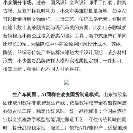
小众细分市场。
过去，国风设计全靠设计师手工打磨，翻阅
古籍、反复打样耗时耗力，小众审美难以批量落地。如今AI
可以批量拆解文物纹样、非遗工艺、传统民俗元素，短时间
内输出数十套兼顾古韵与现代审美的方案。比如山东聊城侯
营镇棉服小微企业接入普惠AI设计工具，新中式服饰订单同
比增长30%，大幅降低中小商家原创国风设计成本。苏绣、
陶瓷、丝绸等传统产业借算法缩短大半设计周期，减少材料
浪费。不少国货品牌依托大模型实现柔性定制，一件起订、
按需上新，精准匹配不同人群的喜好。
生产车间里，AI同样在改变国货制造模式。
山东福胶集
团建成AI数字非遗智慧生产线，依靠数字模型全程监控阿胶
49道古法工序，稳定传统风味、统一品控标准；全国白酒行
业以全流程数字模型智能调控酿造工艺，守住传统风味的同
时，提升品控稳定性；服装工厂依托AI智能排产，适配国潮