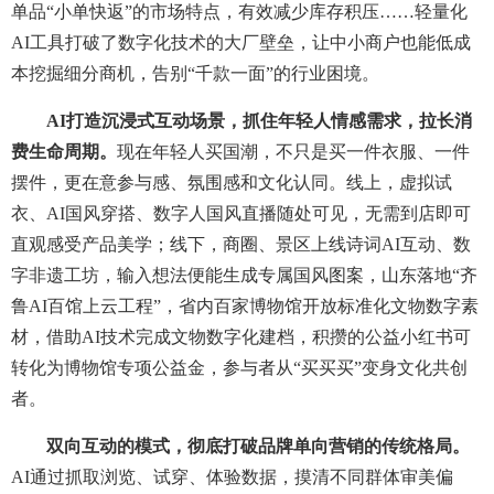
单品“小单快返”的市场特点，有效减少库存积压……轻量化
AI工具打破了数字化技术的大厂壁垒，让中小商户也能低成
本挖掘细分商机，告别“千款一面”的行业困境。
AI打造沉浸式互动场景，抓住年轻人情感需求，拉长消
费生命周期。
现在年轻人买国潮，不只是买一件衣服、一件
摆件，更在意参与感、氛围感和文化认同。线上，虚拟试
衣、AI国风穿搭、数字人国风直播随处可见，无需到店即可
直观感受产品美学；线下，商圈、景区上线诗词AI互动、数
字非遗工坊，输入想法便能生成专属国风图案，山东落地“齐
鲁AI百馆上云工程”，省内百家博物馆开放标准化文物数字素
材，借助AI技术完成文物数字化建档，积攒的公益小红书可
转化为博物馆专项公益金，参与者从“买买买”变身文化共创
者。
双向互动的模式，彻底打破品牌单向营销的传统格局。
AI通过抓取浏览、试穿、体验数据，摸清不同群体审美偏