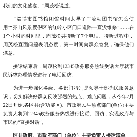
我们的文化盛宴。”周茂松说道。
“淄博市图书馆闭馆时间太早了”“流动图书馆怎么使
用”“齐山风景度假区的红岭小区门口道路一直没维修”……在
1个小时的时间里，周茂松共接听了7个电话。接听过程中，
周茂松直面问题表明态度，第一时间向群众答复，确保他们
满意。
接话结束后，周茂松到
12345政务服务热线受话大厅就市
民诉求办理情况进行了电话回访。
为进一步强化各级、各部门特别是领导干部为民服务意
识，切实解决好群众反映强烈的热点、难点问题，从今年
7月
22日开始,各区县(含功能区)、市政府民生热点部门(单位)主要
负责人将到12345政务服务热线进行接话、回访，实现政府与
市民的“直接对话”。
区县政府、市政府部门（单位）主要负责人接话清单