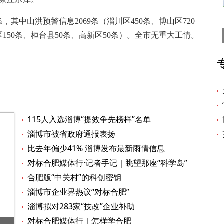
，其中山洪预警信息2069条（淄川区450条、博山区720
区150条、桓台县50条、高新区50条）。全市无重大工情。
115人入选淄博“提效争先榜样”名单
淄博市被省政府通报表扬
比去年偏少41% 淄博发布最新雨情信息
对标合肥媒体行·记者手记｜眺望那座“科学岛”
合肥版“中关村”的科创密钥
淄博市企业界热议“对标合肥”
淄博拟对283家“技改”企业补助
对标合肥媒体行｜怎样学合肥