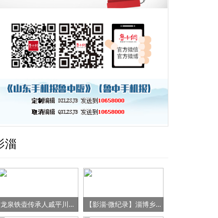
影淄
龙泉铁壶传承人戚平川的“守艺”之路
【影淄·微纪录】淄博乡村女书记的“变形记”