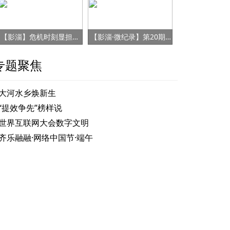
【影淄】危机时刻显担当 赤胆忠心保健康
【影淄·微纪录】第20期：战“疫”老将刘景春
专题聚焦
大河水乡焕新生
“提效争先”榜样说
世界互联网大会数字文明
尼山对话
齐乐融融·网络中国节·端午