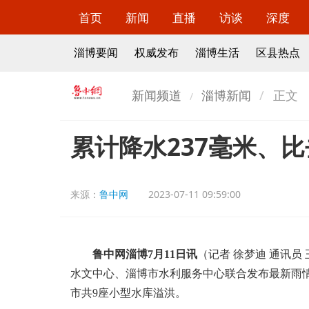
首页
新闻
直播
访谈
深度
淄博要闻
权威发布
淄博生活
区县热点
新闻频道
淄博新闻
正文
累计降水237毫米、
来源：
鲁中网
2023-07-11 09:59:00
鲁中网淄博7月11日讯
（记者 徐梦迪 通讯员
水文中心、淄博市水利服务中心联合发布最新雨情信
市共9座小型水库溢洪。