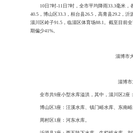
10日7时-11日7时，全市平均降雨33.3毫米，各
40.5，博山区33.3，桓台县26.5，高青县29.2
淄川区岭子91.5，临淄区体育场88.1。截至目
期偏少41%。
淄博市
淄博市
全市共9座小型水库溢洪，其中，淄川区2座
博山区3座：汪溪水库、镇门峪水库、东南峪
周村区1座：河东水库。
沂源县3座：西五陡下水库、牛栏峪水库、刘