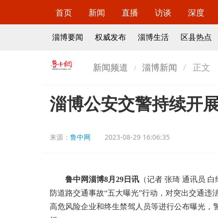
首页
新闻
直播
访谈
深度
淄博要闻
权威发布
淄博生活
区县热点
新闻频道
淄博新闻
正文
淄博公安交警持续开展
来源：
鲁中网
2023-08-29 16:06:35
鲁中网淄博8月29日讯
（记者 张琦 通讯员 
防道路交通事故“五大曝光”行动，对突出交通违
高危风险企业和终生禁驾人员等进行公布曝光，