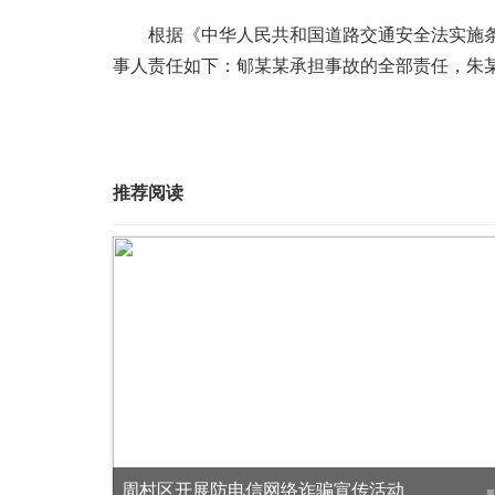
根据《中华人民共和国道路交通安全法实施条
事人责任如下：郇某某承担事故的全部责任，朱
推荐阅读
高青县：亮化提升“增光添彩”，擦亮城市“多姿底色”
周村区开展防电信网络诈骗宣传活动