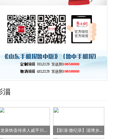
影淄
龙泉铁壶传承人戚平川的“守艺”之路
【影淄·微纪录】淄博乡村女书记的“变形记”