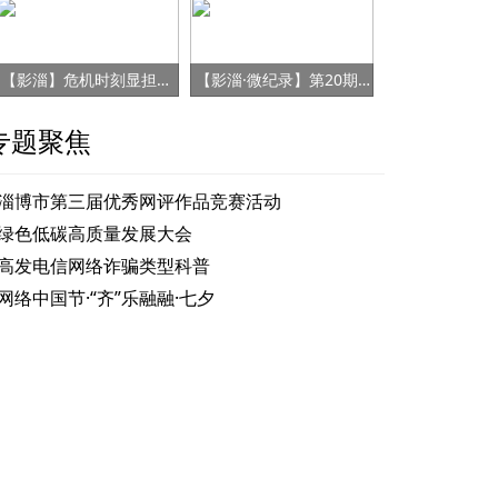
【影淄】危机时刻显担当 赤胆忠心保健康
【影淄·微纪录】第20期：战“疫”老将刘景春
专题聚焦
淄博市第三届优秀网评作品竞赛活动
绿色低碳高质量发展大会
高发电信网络诈骗类型科普
网络中国节·“齐”乐融融·七夕