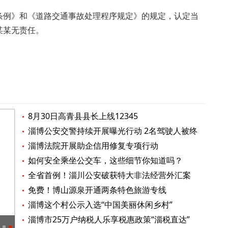
例》和《道路交通事故处理程序规定》的规定，认定当
某某无责任。
8月30日高青县县长上线12345
淄博公安交警持续开展曝光行动 2名驾驶人被终
生禁驾
淄博法院开展助企信用修复专项行动
如何安全乘坐公交车，这些细节你知道吗？
全省首例！淄川公安破获特大非法经营外汇案
免费！博山源泉开通两条特色旅游专线
淄博这个村公示入选“中国美丽休闲乡村”
淄博市25万户纳税人乐享税惠政策“淄税直达”
开笔启蒙 尊师明礼