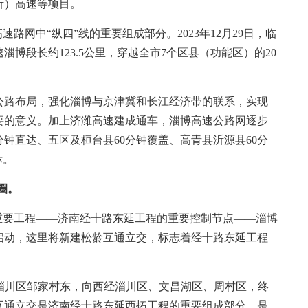
）高速等项目。
网中“纵四”线的重要组成部分。2023年12月29日，临
博段长约123.5公里，穿越全市7个区县（功能区）的20
路布局，强化淄博与京津冀和长江经济带的联系，实现
要的意义。加上济潍高速建成通车，淄博高速公路网逐步
分钟直达、五区及桓台县60分钟覆盖、高青县沂源县60分
标。
圈。
要工程——济南经十路东延工程的重要控制节点——淄博
0日启动，这里将新建松龄互通立交，标志着经十路东延工程
淄川区邹家村东，向西经淄川区、文昌湖区、周村区，终
互通立交是济南经十路东延西拓工程的重要组成部分，是