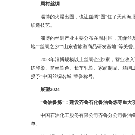
周村丝绸
淄博的火爆出圈，也让丝绸“圈”住了天南海北
织造技艺。
淄博的丝绸产业主要分布在周村区，其缫丝及
地”“丝绸之乡”“山东省旅游商品研发基地”等美誉
2023年淄博规模以上丝绸企业2家，营业收入预
练印染、筒丝染色、长车轧染、家纺制品、丝绸
授予“中国丝绸名城”荣誉称号。
展望2024
“鲁油鲁炼”：建设齐鲁石化鲁油鲁炼等重大
中国石油化工股份有限公司齐鲁分公司鲁油鲁炼
单。