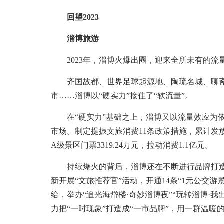
回望2023
淄博旅游
2023年，淄博火爆出圈，迎来全所未有的流
齐国故都、世界足球起源地、陶琉名城、聊斋
市……淄博以“硬实力”接住了“软流量”。
在“硬实力”基础之上，淄博又以流量效应为依
市场。制定提振文旅消费11条政策措施，累计发放
A级景区门票3319.24万元，拉动消费1.1亿元。
持续爆火的背后，淄博还在不断进行品牌打造，
新开展“文旅推荐官”活动，开通14条“1元公交
给，举办“追光海岱楼·奇妙淄博夜”“玩转淄博·我
力把“一时现象”打造成“一市品牌”，用一群温暖