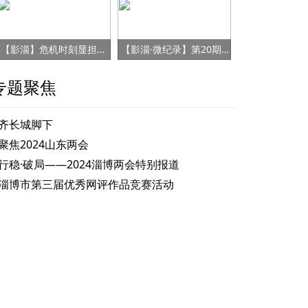
【影淄】危机时刻显担当 赤胆忠心保健康
【影淄·微纪录】第20期：战“疫”老将刘景春
专题聚焦
齐长城脚下
聚焦2024山东两会
行稳·破局——2024淄博两会特别报道
淄博市第三届优秀网评作品竞赛活动