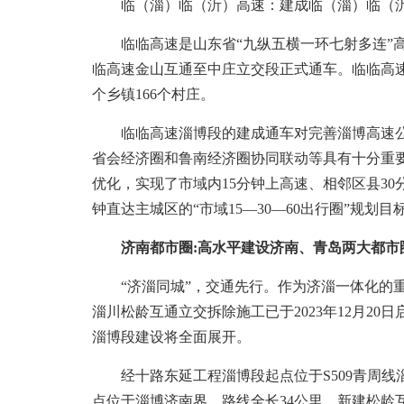
临（淄）临（沂）高速：建成临（淄）临（沂
临临高速是山东省“九纵五横一环七射多连”高速路
临高速金山互通至中庄立交段正式通车。临临高速淄
个乡镇166个村庄。
临临高速淄博段的建成通车对完善淄博高速公
省会经济圈和鲁南经济圈协同联动等具有十分重
优化，实现了市域内15分钟上高速、相邻区县30
钟直达主城区的“市域15—30—60出行圈”规划目
济南都市圈:高水平建设济南、青岛两大都市
“济淄同城”，交通先行。作为济淄一体化的重
淄川松龄互通立交拆除施工已于2023年12月2
淄博段建设将全面展开。
经十路东延工程淄博段起点位于S509青周线
点位于淄博济南界，路线全长34公里。新建松龄