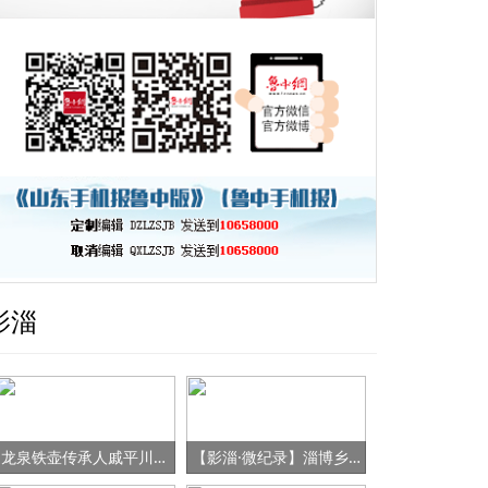
影淄
龙泉铁壶传承人戚平川的“守艺”之路
【影淄·微纪录】淄博乡村女书记的“变形记”