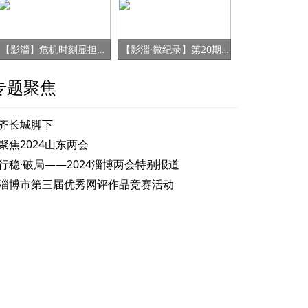
【影淄】危机时刻显担当 赤胆忠心保健康
【影淄·微纪录】第20期：战“疫”老将刘景春
专题聚焦
齐长城脚下
聚焦2024山东两会
行稳·破局——2024淄博两会特别报道
淄博市第三届优秀网评作品竞赛活动