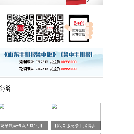
影淄
龙泉铁壶传承人戚平川的“守艺”之路
【影淄·微纪录】淄博乡村女书记的“变形记”