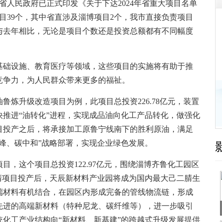
人民政府已正式印发《关于下达2024年省重大项目名单
目39个，其中省直涉及淄博项目2个，我市直接负责项目
元。与去年相比，无论是项目个数还是投资总额都有不同幅度
础设施、教育医疗等领域，这些项目的实施将有助于推
竞争力，为人民群众带来更多的福祉。
升级改造项目为例，此项目总投资226.78亿元，装置
推进“油转化”进程，实现成品油向化工产品转化，做强化
目投产之后，将承接加工原鲁宁线南下的胜利原油，满足
峰、碳中和”战略部署，实现企业绿色发展。
这个项目总投资122.97亿元，围绕淄博齐鲁化工园区
腈项目投产后，天辰新材料产业园将成为国内最大己二腈生
端材料有机结合，在园区内形成完备的管线物流链，形成
先进的高端新材料（特种尼龙、碳纤维等），进一步吸引
化工产业结构向“新材料、新基建”的跨越式升级发展提供