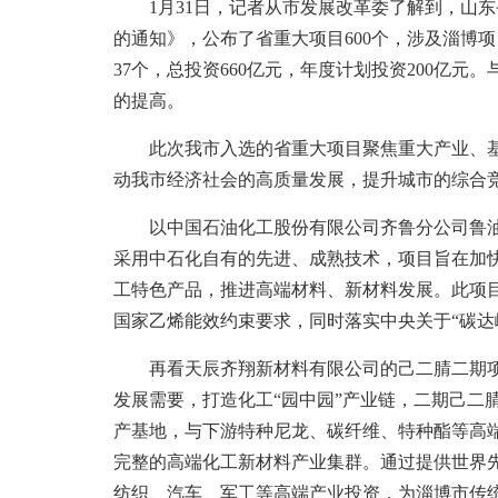
1月31日，记者从市发展改革委了解到，山东省
的通知》，公布了省重大项目600个，涉及淄博项
37个，总投资660亿元，年度计划投资200亿
的提高。
此次我市入选的省重大项目聚焦重大产业、基
动我市经济社会的高质量发展，提升城市的综合
以中国石油化工股份有限公司齐鲁分公司鲁油鲁炼
采用中石化自有的先进、成熟技术，项目旨在加快
工特色产品，推进高端材料、新材料发展。此项
国家乙烯能效约束要求，同时落实中央关于“碳达
再看天辰齐翔新材料有限公司的己二腈二期项目，
发展需要，打造化工“园中园”产业链，二期己二
产基地，与下游特种尼龙、碳纤维、特种酯等高
完整的高端化工新材料产业集群。通过提供世界
纺织、汽车、军工等高端产业投资，为淄博市传统