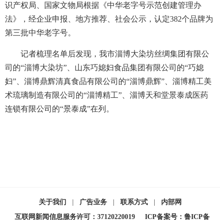
识产权局、国家文物局根据《中华老字号示范创建管理办
法》，经企业申报、地方推荐、社会公示，认定382个品牌为
第三批中华老字号。
记者梳理名单后发现，我市淄博大染坊丝绸集团有限公
司的“淄博大染坊”、山东巧媳妇食品集团有限公司的“巧媳
妇”、淄博鼎辉清真食品有限公司的“淄博鼎辉”、淄博精工美
术琉璃制造有限公司的“淄博精工”、淄博天和堂景泰成医药
连锁有限公司的“景泰成”在列。
关于我们
|
广告业务
|
联系方式
|
内部网
互联网新闻信息服务许可：37120220019
ICP备案号：鲁ICP备