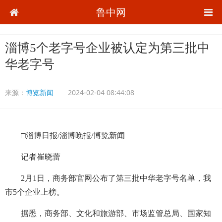
鲁中网
淄博5个老字号企业被认定为第三批中
华老字号
来源：
博览新闻
2024-02-04 08:44:08
□淄博日报/淄博晚报/博览新闻
记者崔晓蕾
2月1日，商务部官网公布了第三批中华老字号名单，我
市5个企业上榜。
据悉，商务部、文化和旅游部、市场监管总局、国家知