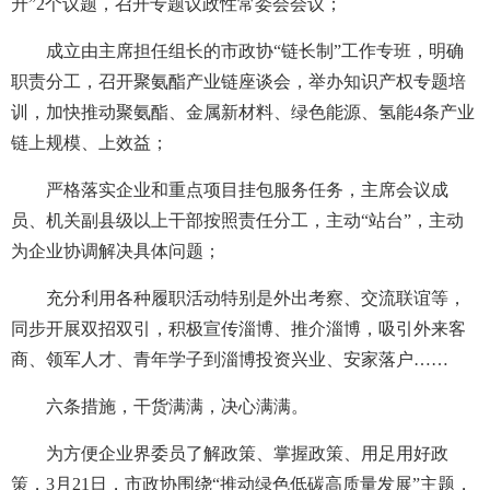
升”2个议题，召开专题议政性常委会会议；
成立由主席担任组长的市政协“链长制”工作专班，明确
职责分工，召开聚氨酯产业链座谈会，举办知识产权专题培
训，加快推动聚氨酯、金属新材料、绿色能源、氢能4条产业
链上规模、上效益；
严格落实企业和重点项目挂包服务任务，主席会议成
员、机关副县级以上干部按照责任分工，主动“站台”，主动
为企业协调解决具体问题；
充分利用各种履职活动特别是外出考察、交流联谊等，
同步开展双招双引，积极宣传淄博、推介淄博，吸引外来客
商、领军人才、青年学子到淄博投资兴业、安家落户……
六条措施，干货满满，决心满满。
为方便企业界委员了解政策、掌握政策、用足用好政
策，3月21日，市政协围绕“推动绿色低碳高质量发展”主题，