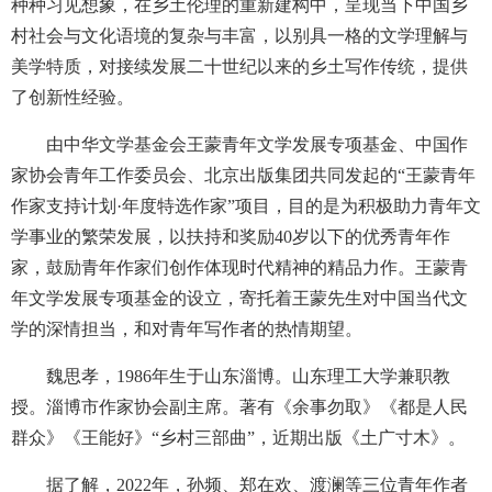
种种习见想象，在乡土伦理的重新建构中，呈现当下中国乡
村社会与文化语境的复杂与丰富，以别具一格的文学理解与
美学特质，对接续发展二十世纪以来的乡土写作传统，提供
了创新性经验。
由中华文学基金会王蒙青年文学发展专项基金、中国作
家协会青年工作委员会、北京出版集团共同发起的“王蒙青年
作家支持计划·年度特选作家”项目，目的是为积极助力青年文
学事业的繁荣发展，以扶持和奖励40岁以下的优秀青年作
家，鼓励青年作家们创作体现时代精神的精品力作。王蒙青
年文学发展专项基金的设立，寄托着王蒙先生对中国当代文
学的深情担当，和对青年写作者的热情期望。
魏思孝，1986年生于山东淄博。山东理工大学兼职教
授。淄博市作家协会副主席。著有《余事勿取》《都是人民
群众》《王能好》“乡村三部曲”，近期出版《土广寸木》。
据了解，2022年，孙频、郑在欢、渡澜等三位青年作者