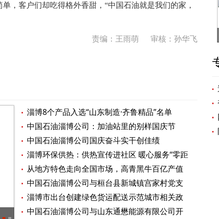
单，客户们却吃得格外香甜，“中国石油就是我们的家，
责编：王雨萌
审核：孙华飞
淄博8个产品入选“山东制造·齐鲁精品”名单
中国石油淄博公司：加油站里的别样国庆节
中国石油淄博公司国庆奋斗实干创佳绩
淄博环保供热：供热宣传进社区 暖心服务“零距
离”
从地方特色走向全国市场，高青黑牛百亿产值
背后有何成功“密码”？
中国石油淄博公司与桓台县新城镇宫家村党支
部开展党建共建活动
淄博市出台创建绿色货运配送示范城市相关政
策
中国石油淄博公司与山东通懋能源有限公司开
淄博陶琉馆持续“热辣滚烫”, 七天假日接待游客17.5万人
登高