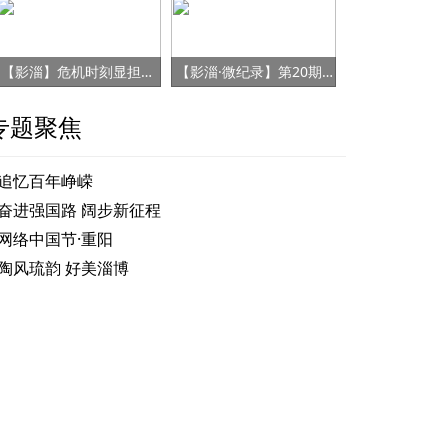
【影淄】危机时刻显担当 赤胆忠心保健康
【影淄·微纪录】第20期：战“疫”老将刘景春
专题聚焦
追忆百年峥嵘
奋进强国路 阔步新征程
网络中国节·重阳
陶风琉韵 好美淄博
去哪儿？山东这些“寿”山等你来打卡