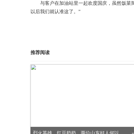
与客户在加油站里一起欢度国庆，虽然饭菜简
以后我们就认准这了。”
推荐阅读
打卡
烈火英雄、红豆奶奶，两位山东好人何以刷屏全网？