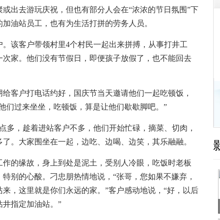
出去游玩庆祝，但也有部分人会在“浓浓的节日氛围”下
的加油站员工，也有为生活打拼的劳务人员。
。该客户带领村里4个村民一起出来拼搏，从事打井工
一次家。他们没有节假日，即便孩子放假了，也不能回去
给客户打电话约好，国庆节当天邀请他们一起吃顿饭，
他们过来坐坐，吃顿饭，算是让他们歇歇脚吧。”
1点多，趁着进站客户不多，他们开始忙碌，摘菜、切肉，
多了。大家围坐在一起，边吃、边喝、边笑，其乐融融。
作的缘故，身上到处是泥土，受别人冷眼，吃饭时老板
，特别的心酸。刁忠朋热情地说，“张哥，您如果不嫌弃，
来，这里就是你们永远的家。”客户感动地说，“好，以后
井指定加油站。”