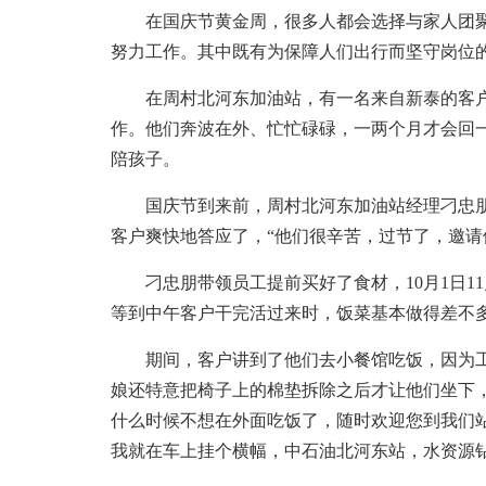
在国庆节黄金周，很多人都会选择与家人团聚或
努力工作。其中既有为保障人们出行而坚守岗位
在周村北河东加油站，有一名来自新泰的客户
作。他们奔波在外、忙忙碌碌，一两个月才会回
陪孩子。
国庆节到来前，周村北河东加油站经理刁忠朋
客户爽快地答应了，“他们很辛苦，过节了，邀请
刁忠朋带领员工提前买好了食材，10月1日1
等到中午客户干完活过来时，饭菜基本做得差不
期间，客户讲到了他们去小餐馆吃饭，因为工
娘还特意把椅子上的棉垫拆除之后才让他们坐下
什么时候不想在外面吃饭了，随时欢迎您到我们站
我就在车上挂个横幅，中石油北河东站，水资源钻