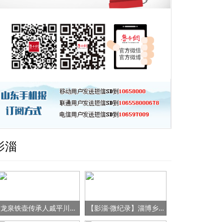
影淄
龙泉铁壶传承人戚平川的“守艺”之路
【影淄·微纪录】淄博乡村女书记的“变形记”