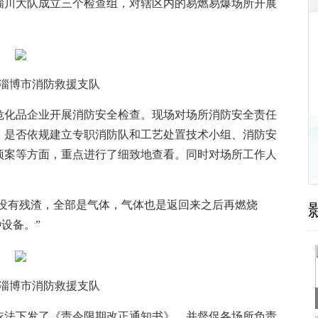
淄川大队成立三个检查组，对辖区内的易燃易爆场所开展
淄博市消防救援支队
化品企业开展消防安全检查。现场对场所消防安全责任
、是否依规建立专职消防队和工艺处置技术小组、消防安
预案等方面，重点进行了细致地查看。同时对场所工作人
没有残渣，全部是气体，气体也是返回来之后再燃烧
设备。”
淄博市消防救援支队
法下发了《责令限期改正通知书》，并督促各场所负责