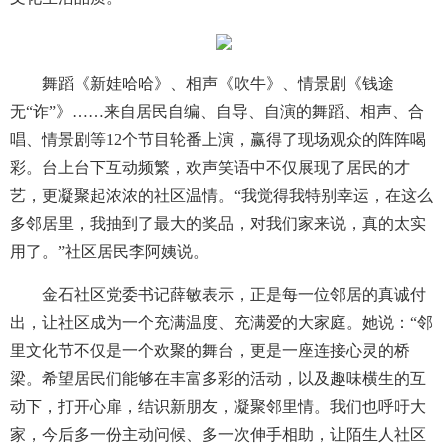
舞蹈《新娃哈哈》、相声《吹牛》、情景剧《钱途
无“诈”》……来自居民自编、自导、自演的舞蹈、相声、合
唱、情景剧等12个节目轮番上演，赢得了现场观众的阵阵喝
彩。台上台下互动频繁，欢声笑语中不仅展现了居民的才
艺，更凝聚起浓浓的社区温情。“我觉得我特别幸运，在这么
多邻居里，我抽到了最大的奖品，对我们家来说，真的太实
用了。”社区居民李阿姨说。
金石社区党委书记薛敏表示，正是每一位邻居的真诚付
出，让社区成为一个充满温度、充满爱的大家庭。她说：“邻
里文化节不仅是一个欢聚的舞台，更是一座连接心灵的桥
梁。希望居民们能够在丰富多彩的活动，以及趣味横生的互
动下，打开心扉，结识新朋友，凝聚邻里情。我们也呼吁大
家，今后多一份主动问候、多一次伸手相助，让陌生人社区