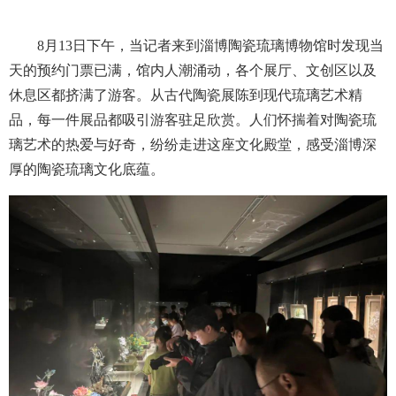
8月13日下午，当记者来到淄博陶瓷琉璃博物馆时发现当
天的预约门票已满，馆内人潮涌动，各个展厅、文创区以及
休息区都挤满了游客。从古代陶瓷展陈到现代琉璃艺术精
品，每一件展品都吸引游客驻足欣赏。人们怀揣着对陶瓷琉
璃艺术的热爱与好奇，纷纷走进这座文化殿堂，感受淄博深
厚的陶瓷琉璃文化底蕴。