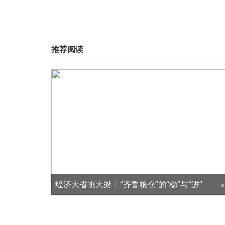
推荐阅读
长图站丨上新！山东新增5家省级考古遗址公园
经济大省挑大梁 | “齐鲁粮仓”的“稳”与“进”