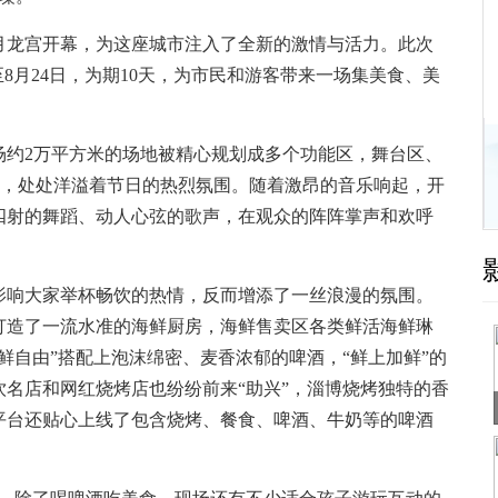
月龙宫开幕，为这座城市注入了全新的激情与活力。此次
8月24日，为期10天，为市民和游客带来一场集美食、美
约2万平方米的场地被精心规划成多个功能区，舞台区、
全，处处洋溢着节日的热烈氛围。随着激昂的音乐响起，开
四射的舞蹈、动人心弦的歌声，在观众的阵阵掌声和欢呼
响大家举杯畅饮的热情，反而增添了一丝浪漫的氛围。
打造了一流水准的海鲜厨房，海鲜售卖区各类鲜活海鲜琳
鲜自由”搭配上泡沫绵密、麦香浓郁的啤酒，“鲜上加鲜”的
名店和网红烧烤店也纷纷前来“助兴”，淄博烧烤独特的香
平台还贴心上线了包含烧烤、餐食、啤酒、牛奶等的啤酒