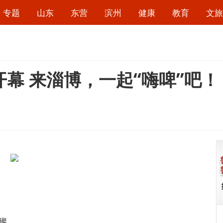
专题
山东
东营
滨州
健康
教育
文旅
开幕 来淄博，一起“嗨啤”吧！
璨。