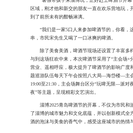
“暑假带孩子来淄博玩，正好赶上啤酒节开幕
区域，刚才他和新交的朋友一直在欢乐营地玩，
到了前所未有的酣畅淋漓。
“我们是一家5口人来参加啤酒节的，你看，这
串，市民宋先生又喝了一口冰爽的啤酒。
除了美食美酒，啤酒节现场还设置了丰富多样
与到这场狂欢中来，本次啤酒节采用了“主会场+
营业、遥相呼应，极大提升了啤酒节的影响广度
题巡游队伍每天下午会按照八大局—海岱楼—主
19:00至21:30，主会场舞台区分“玩啤无限—派
夜”等主题，呈现精彩文艺演出。
淄博2025青岛啤酒节的开幕，不仅为市民和
了淄博的城市魅力和文化底蕴，并以创新模式全
酒的泡沫与美食的香气中，感受这座城市的热情