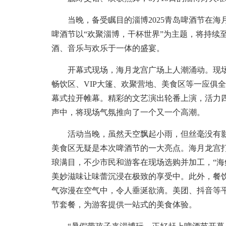
当晚，备受瞩目的淄博2025青岛啤酒节在海
啤酒节以“欢聚淄博，干杯世界”为主题，将持续至
酒、音乐与欢乐于一体的盛宴。
开幕式现场，海月龙宫广场上人潮涌动。现场
畅饮区、VIP大篷、欢聚营地、美食区等一应俱
幕式拉开帷幕。精彩的文艺演出轮番上演，活力
声中，将现场气氛推向了一个又一个高潮。
活动当晚，虽然天空飘起小雨，但丝毫没有影
美食区无疑是本次啤酒节的一大亮点。海月龙宫
琅满目，不少市民和游客在现场选购并加工，“海
美妙滋味让味蕾沉浸在极致的享受中。此外，餐饮
气弥漫在空气中，令人垂涎欲滴。美团、抖音等
节套餐，为游客提供一站式的美食体验。