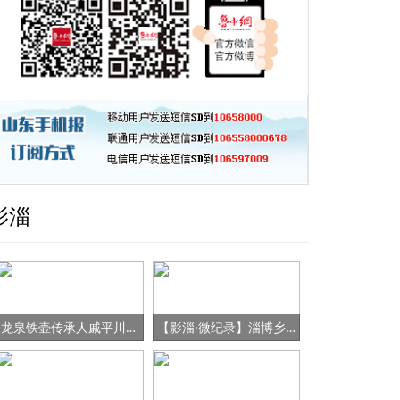
影淄
龙泉铁壶传承人戚平川的“守艺”之路
【影淄·微纪录】淄博乡村女书记的“变形记”