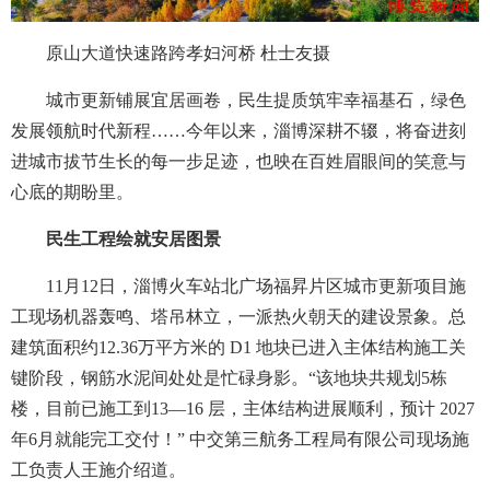
原山大道快速路跨孝妇河桥 杜士友摄
城市更新铺展宜居画卷，民生提质筑牢幸福基石，绿色
发展领航时代新程……今年以来，淄博深耕不辍，将奋进刻
进城市拔节生长的每一步足迹，也映在百姓眉眼间的笑意与
心底的期盼里。
民生工程绘就安居图景
11月12日，淄博火车站北广场福昇片区城市更新项目施
工现场机器轰鸣、塔吊林立，一派热火朝天的建设景象。总
建筑面积约12.36万平方米的 D1 地块已进入主体结构施工关
键阶段，钢筋水泥间处处是忙碌身影。“该地块共规划5栋
楼，目前已施工到13—16 层，主体结构进展顺利，预计 2027
年6月就能完工交付！” 中交第三航务工程局有限公司现场施
工负责人王施介绍道。