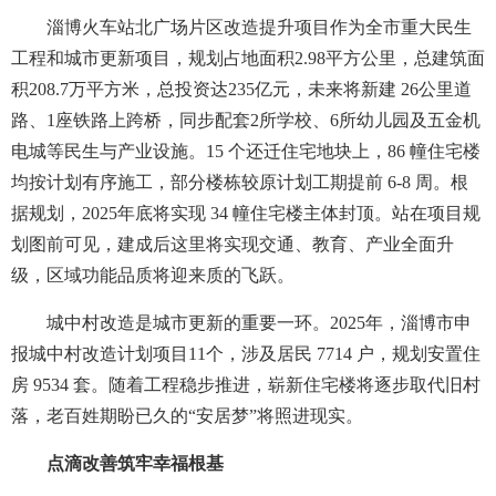
淄博火车站北广场片区改造提升项目作为全市重大民生
工程和城市更新项目，规划占地面积2.98平方公里，总建筑面
积208.7万平方米，总投资达235亿元，未来将新建 26公里道
路、1座铁路上跨桥，同步配套2所学校、6所幼儿园及五金机
电城等民生与产业设施。15 个还迁住宅地块上，86 幢住宅楼
均按计划有序施工，部分楼栋较原计划工期提前 6-8 周。根
据规划，2025年底将实现 34 幢住宅楼主体封顶。站在项目规
划图前可见，建成后这里将实现交通、教育、产业全面升
级，区域功能品质将迎来质的飞跃。
城中村改造是城市更新的重要一环。2025年，淄博市申
报城中村改造计划项目11个，涉及居民 7714 户，规划安置住
房 9534 套。随着工程稳步推进，崭新住宅楼将逐步取代旧村
落，老百姓期盼已久的“安居梦”将照进现实。
点滴改善筑牢幸福根基