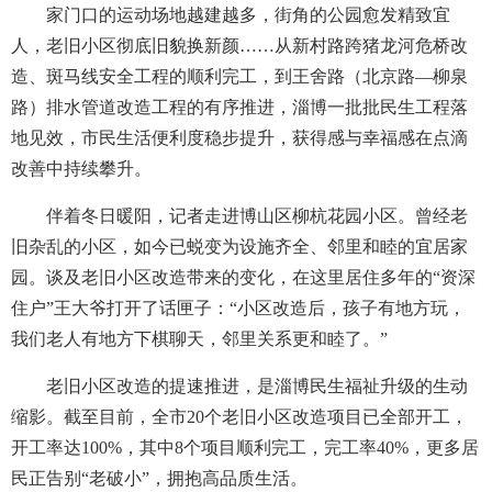
家门口的运动场地越建越多，街角的公园愈发精致宜
人，老旧小区彻底旧貌换新颜……从新村路跨猪龙河危桥改
造、斑马线安全工程的顺利完工，到王舍路（北京路—柳泉
路）排水管道改造工程的有序推进，淄博一批批民生工程落
地见效，市民生活便利度稳步提升，获得感与幸福感在点滴
改善中持续攀升。
伴着冬日暖阳，记者走进博山区柳杭花园小区。曾经老
旧杂乱的小区，如今已蜕变为设施齐全、邻里和睦的宜居家
园。谈及老旧小区改造带来的变化，在这里居住多年的“资深
住户”王大爷打开了话匣子：“小区改造后，孩子有地方玩，
我们老人有地方下棋聊天，邻里关系更和睦了。”
老旧小区改造的提速推进，是淄博民生福祉升级的生动
缩影。截至目前，全市20个老旧小区改造项目已全部开工，
开工率达100%，其中8个项目顺利完工，完工率40%，更多居
民正告别“老破小”，拥抱高品质生活。