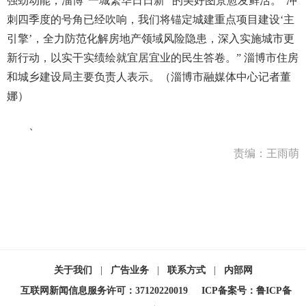
强劲动能，淄博“一城繁华日日新” 的美好图景愈发鲜活。“冲
刺四季度的号角已经吹响，我们将锚定城建重点项目建设‘主
引擎’，全力防范化解房地产领域风险隐患，深入实施城市更
新行动，以实干实绩绘就宜居宜业的民生答卷。” 淄博市住房
和城乡建设局主要负责人表示。（淄博市融媒体中心记者董
娜）
、
责编：王雨萌
关于我们
|
广告业务
|
联系方式
|
内部网
互联网新闻信息服务许可：37120220019
ICP备案号：鲁ICP备