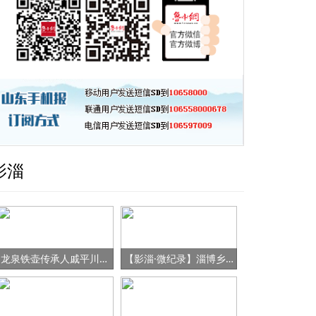
影淄
龙泉铁壶传承人戚平川的“守艺”之路
【影淄·微纪录】淄博乡村女书记的“变形记”