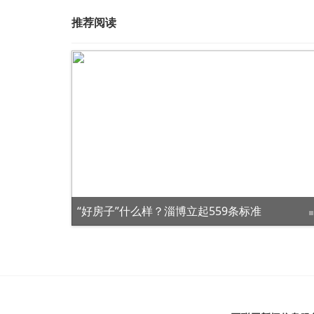
推荐阅读
25个入选！绿色休闲生态游就来山东这些地方
“好房子”什么样？淄博立起559条标准