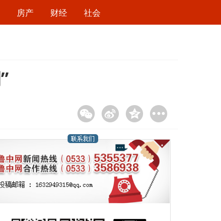
房产
财经
社会
”