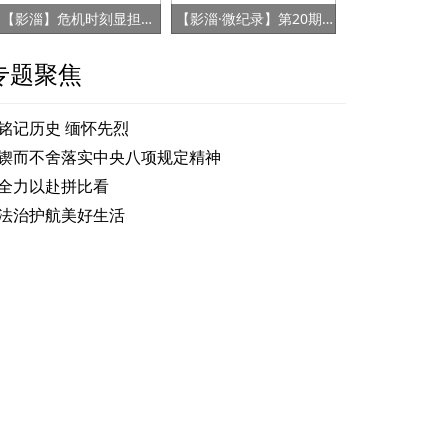
【影淄】危机时刻显担当 赤胆忠心保健康
【影淄·微纪录】第20期：战“疫”老将刘景春
专题聚焦
铭记历史 缅怀先烈
锲而不舍落实中央八项规定精神
全力以赴拼比看
法治护航美好生活