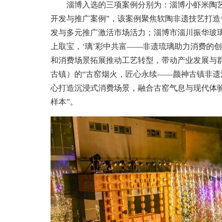
淄博入选的三项案例分别为：淄博小虾米陶艺创
开发与推广案例”，该案例聚焦软陶非遗技艺打造
发与多元推广激活市场活力；淄博市淄川振华玻璃
上取宝，‘璃’彩中共富——非遗琉璃助力消费的
和消费场景拓展推动工艺转型，带动产业发展与
古镇）的“古窑烟火，匠心永续——颜神古镇非遗
心打造沉浸式消费场景，融合古窑气息与现代体
样本”。