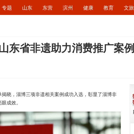
专题
山东
东营
滨州
健康
教育
文旅
5山东省非遗助力消费推广案例
单揭晓，淄博三项非遗相关案例成功入选，彰显了淄博非
亮眼成效。