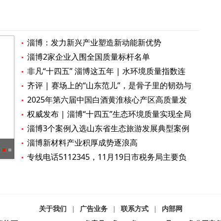
淄博：发力新兴产业塑造新动能新优势
淄博2家企业入围全国质量标杆名单
非凡“十四五” 淄博这五年 | 水环境质量指数连
续4年位居全省前2名
齐评 | 赛场上的“山东范儿”，是骨子里的韧劲与
担当
2025年第六届中国白酒黄淮核心产区高质量发
展峰会开幕
权威发布 | 淄博“十四五”生态环境质量实现全局
性突破
淄博3个案例入选山东省生态旅游发展典型案例
名单
淄博新材料产业积厚成势逐浪高
在场丨博山陶琉大观园“上新”啦！服务升级，快乐加倍，游客商户齐打call
专线电话5112345，11月19日市税务局主要负
责同志接听市民来电
关于我们
|
广告业务
|
联系方式
|
内部网