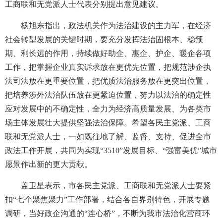
工商联和无党派人士代表分别提出意见建议。
杨旭东指出，政法机关作为法治建设的主力军，在经济
社会转型发展的关键时期，要充分发挥法治固根本、稳预
期、利长远的作用，持续做好助企、惠企、护企、暖企各项
工作，把掌握企业真实诉求放在更优先位置，把规范涉企执
法司法放在更重要位置，把优质法治服务放在更突出位置，
把培养涉外法治队伍放在更紧迫位置，努力以法治的确定性
应对发展中的不确定性，全力为经济高质量发展、为各类市
场主体发展壮大提供坚强法治保障。希望各民主党派、工商
联和无党派人士，一如既往地了解、监督、支持、促进全市
政法工作开展，共同为实现“3510”发展目标、“强富美优”城市
愿景作出新的更大贡献。
盖卫星表示，市各民主党派、工商联和无党派人士要紧
扣“七个聚焦聚力”工作部署，结合各自界别特色，开展专题
调研，当好政企沟通的“连心桥”，不断为我市法治化营商环