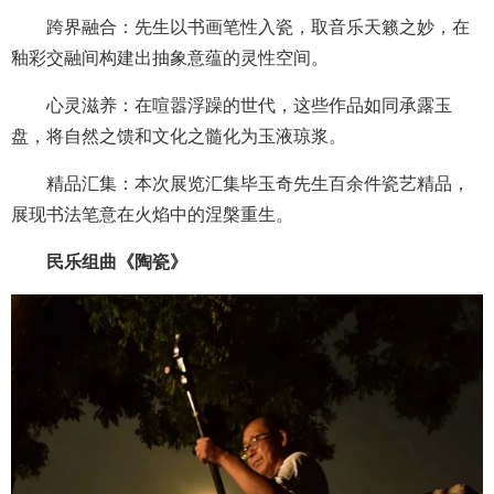
跨界融合：先生以书画笔性入瓷，取音乐天籁之妙，在
釉彩交融间构建出抽象意蕴的灵性空间。
心灵滋养：在喧嚣浮躁的世代，这些作品如同承露玉
盘，将自然之馈和文化之髓化为玉液琼浆。
精品汇集：本次展览汇集毕玉奇先生百余件瓷艺精品，
展现书法笔意在火焰中的涅槃重生。
民乐组曲《陶瓷》