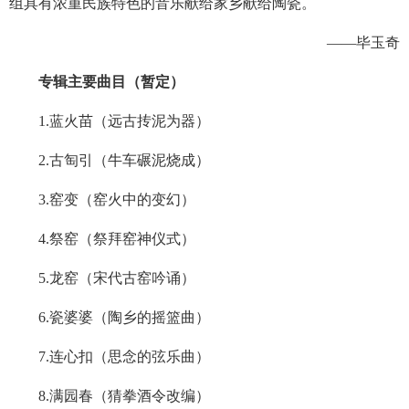
组具有浓重民族特色的音乐献给家乡献给陶瓷。
——毕玉奇
专辑主要曲目（暂定）
1.蓝火苗（远古抟泥为器）
2.古匋引（牛车碾泥烧成）
3.窑变（窑火中的变幻）
4.祭窑（祭拜窑神仪式）
5.龙窑（宋代古窑吟诵）
6.瓷婆婆（陶乡的摇篮曲）
7.连心扣（思念的弦乐曲）
8.满园春（猜拳酒令改编）