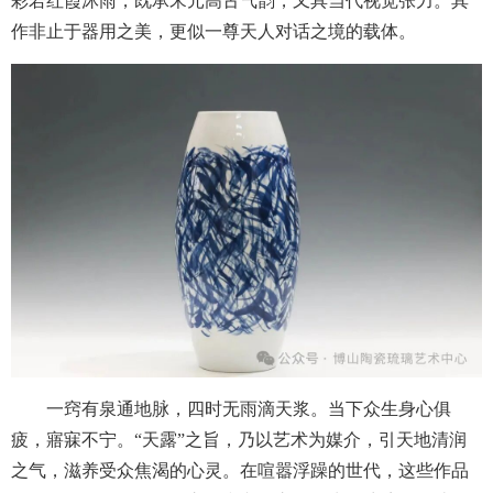
彩若红霞沐雨，既承宋元高古气韵，又具当代视觉张力。其
作非止于器用之美，更似一尊天人对话之境的载体。
一窍有泉通地脉，四时无雨滴天浆。当下众生身心俱
疲，寤寐不宁。“天露”之旨，乃以艺术为媒介，引天地清润
之气，滋养受众焦渴的心灵。在喧嚣浮躁的世代，这些作品