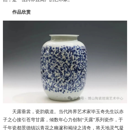
作品欣赏
天露垂裳，瓷韵载道。当代跨界艺术家毕玉奇先生以赤
子之心接引苍穹甘露，倾数年心力创制“天露”系列瓷作，于
千年瓷都景德镇以青花之幽邃和褐绿之清奇，将天地灵气凝