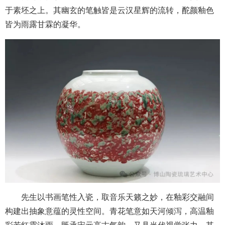
于素坯之上。其幽玄的笔触皆是云汉星辉的流转，酡颜釉色
皆为雨露甘霖的凝华。
先生以书画笔性入瓷，取音乐天籁之妙，在釉彩交融间
构建出抽象意蕴的灵性空间。青花笔意如天河倾泻，高温釉