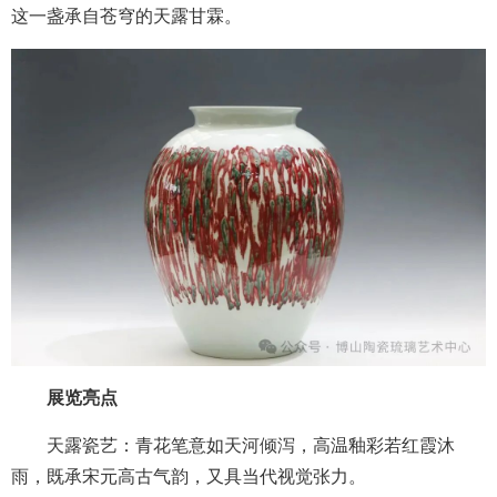
这一盏承自苍穹的天露甘霖。
展览亮点
天露瓷艺：青花笔意如天河倾泻，高温釉彩若红霞沐
雨，既承宋元高古气韵，又具当代视觉张力。