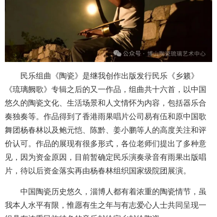
民乐组曲《陶瓷》是继我创作出版发行民乐《乡籁》
《琉璃阙歌》专辑之后的又一作品，组曲共十六首，以中国
悠久的陶瓷文化、生活场景和人文情怀为内容，包括器乐合
奏独奏等。作品得到了香港雨果唱片公司易有伍和原中国歌
舞团杨春林以及鲍元恺、陈黔、姜小鹏等人的高度关注和评
价认可。作品的展现有很多形式，各位老师们提出了多种意
见，因为资金原因，目前暂确定民乐演奏录音有雨果出版唱
片，待以后资金落实再由杨春林组织国家级院团展演。
中国陶瓷历史悠久，淄博人都有着浓重的陶瓷情节，虽
我本人水平有限，惟愿有生之年与有志爱心人士共同呈现一