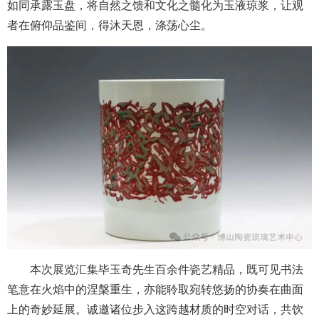
如同承露玉盘，将自然之馈和文化之髓化为玉液琼浆，让观
者在俯仰品鉴间，得沐天恩，涤荡心尘。
本次展览汇集毕玉奇先生百余件瓷艺精品，既可见书法
笔意在火焰中的涅槃重生，亦能聆取宛转悠扬的协奏在曲面
上的奇妙延展。诚邀诸位步入这跨越材质的时空对话，共饮