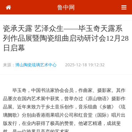
鲁中网
瓷承天露 艺泽众生——毕玉奇天露系
列作品展暨陶瓷组曲启动研讨会12月28
日启幕
来源：
博山陶瓷琉璃艺术中心
2025-12-18 19:12:32
毕玉奇，中国书法家协会会员，作曲家、摄影家。其作
品屡次在国内艺术展中获奖，曾举办过《原山物语》摄影作
品展。近年来致力于乡土音乐创作，音乐组曲《乡籁》《琉
璃阙歌》分别由香港雨果唱片公司和红音堂（国际）唱片出
版发行，在业内获得了极高的赞誉。他诸艺精通，成就斐
然，是一位跨界且高产的艺术家。