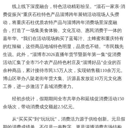
线上线下深度融合，特色活动精彩纷呈。“淄石一家亲·消
费促振兴”重庆石柱特色产品淄博跨年展销活动现场人头攒
动，将重庆石柱优质农特产品与淄博跨年消费场景深度融
合，打造了一场集美食体验、文化互动、惠民消费于一体的
嘉年华。“我们在活动现场购买了蓝莓汁、土蜂蜜和重庆特有
的红辣椒，这些商品地域特色明显，品质也不错。”市民魏先
生说。此外，“淄博市2026直播年货节暨新年第一集”促消费
活动汇集了全市75个农产品特色村庄及“淄博好品”企业的百
余种商品，累计接待市民3.5万人次，实现销售额110余万元。
博山区举办八陡老街年货大集、沂源县发放近10万元文化惠
工券，进一步激活了县域消费潜力。
经初步统计，假期期间全市共举办和延续促消费活动150
余场次，带动消费成交额超2.5亿元。
从“买买买”到“玩玩玩”，消费活力源于供给创新。元旦假
期的消费成绩单，不仅是一串数字，更是淄博消费市场结构