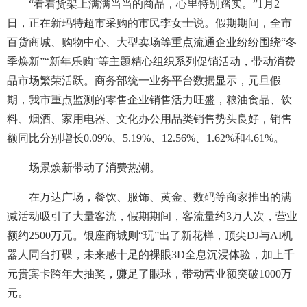
“看着货架上满满当当的商品，心里特别踏实。”1月2
日，正在新玛特超市采购的市民李女士说。假期期间，全市
百货商城、购物中心、大型卖场等重点流通企业纷纷围绕“冬
季焕新”“新年乐购”等主题精心组织系列促销活动，带动消费
品市场繁荣活跃。商务部统一业务平台数据显示，元旦假
期，我市重点监测的零售企业销售活力旺盛，粮油食品、饮
料、烟酒、家用电器、文化办公用品类销售势头良好，销售
额同比分别增长0.09%、5.19%、12.56%、1.62%和4.61%。
场景焕新带动了消费热潮。
在万达广场，餐饮、服饰、黄金、数码等商家推出的满
减活动吸引了大量客流，假期期间，客流量约3万人次，营业
额约2500万元。银座商城则“玩”出了新花样，顶尖DJ与AI机
器人同台打碟，未来感十足的裸眼3D全息沉浸体验，加上千
元贵宾卡跨年大抽奖，赚足了眼球，带动营业额突破1000万
元。