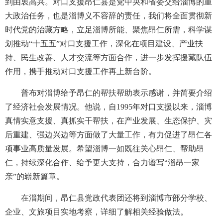
到由衷高兴。对口支援昂仁县是党中央和省委交给淄博的重
大政治任务，也是淄博义不容辞的责任，我们将全面贯彻新
时代党的治藏方略，立足淄博所能、聚焦昂仁所需，科学谋
划推动“十五五”对口支援工作，深化在项目建设、产业扶
持、民生改善、人才交流等方面合作，进一步发挥援藏队伍
作用，携手推动对口支援工作再上新台阶。
普布对淄博给予昂仁的帮扶帮助表示感谢，并简要介绍
了经济社会发展情况。他说，自1995年对口支援以来，淄博
真情实意支援、真抓实干帮扶，在产业发展、生态保护、灾
后重建、强边兴边等方面做了大量工作，有力促进了昂仁各
项事业高质量发展。希望淄博一如既往关心昂仁、帮助昂
仁，持续深化合作、给予更大支持，合力谱写“淄昂一家
亲”的崭新篇章。
在淄期间，昂仁县党政代表团还将到淄博市部分学校、
企业、文旅项目实地考察，详细了解相关经验做法。