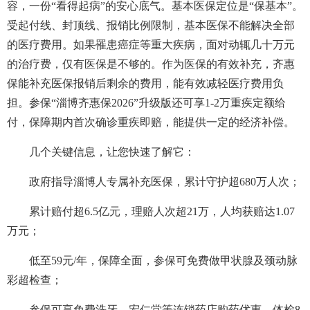
容，一份“看得起病”的安心底气。基本医保定位是“保基本”。
受起付线、封顶线、报销比例限制，基本医保不能解决全部
的医疗费用。如果罹患癌症等重大疾病，面对动辄几十万元
的治疗费，仅有医保是不够的。作为医保的有效补充，齐惠
保能补充医保报销后剩余的费用，能有效减轻医疗费用负
担。参保“淄博齐惠保2026”升级版还可享1-2万重疾定额给
付，保障期内首次确诊重疾即赔，能提供一定的经济补偿。
几个关键信息，让您快速了解它：
政府指导淄博人专属补充医保，累计守护超680万人次；
累计赔付超6.5亿元，理赔人次超21万，人均获赔达1.07
万元；
低至59元/年，保障全面，参保可免费做甲状腺及颈动脉
彩超检查；
参保可享免费洗牙、宏仁堂等连锁药店购药优惠、体检8