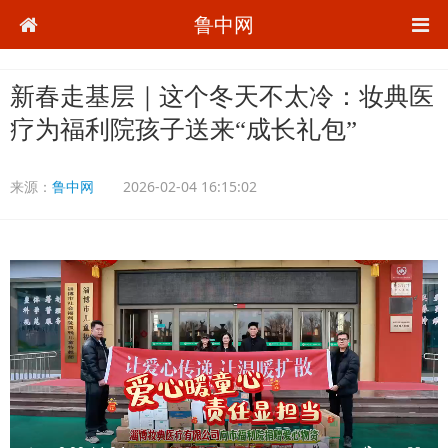
鲁中网
新春走基层｜这个冬天不太冷：妆典医
疗为福利院孩子送来“成长礼包”
来源：
鲁中网
2026-02-04 16:15:02