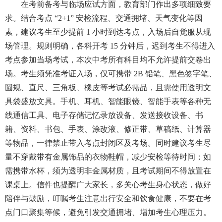
在考前备考与临场应试方面，教育部门作出多项细致要
求。结合考点 “2+1” 安检流程、交通拥堵、天气变化等因
素，建议考生至少提前 1 小时到达考点，入场后自觉服从现
场管理。规则明确，各科开考 15 分钟后，迟到考生不得进入
考点参加当场考试，本次中考所有科目均不允许提前交卷出
场。考生须凭准考证入场，仅可携带 2B 铅笔、黑色签字笔、
圆规、直尺、三角板、橡皮等考试必需品，且需使用透明文
具袋盛放文具。手机、耳机、智能眼镜、智能手表等各种无
线通信工具、电子存储记忆录放设备、发送接收设备、书
籍、资料、书包、手表、涂改液、修正带、草稿纸、计算器
等物品，一律禁止带入考点封闭区及考场。同时建议考生尽
量不穿戴带有金属饰品的衣物鞋帽，减少安检等待时间；如
需携带水杯，须为透明非金属材质，且考试期间不得放置在
课桌上。信件也提醒广大家长，多关心考生身心状态，做好
陪伴与鼓励，叮嘱考生注意出行安全和饮食健康，不要在考
点门口聚集等候，避免引发交通拥堵、增加考生心理压力。