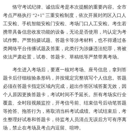
恪守考试纪律、诚信应考是本次提醒的重要内容。全市
考点严格执行 “2+1” 三重安检制度，依次开展封闭区入口人
工安检、手机智能安检门安检、考场门口人工安检。考生若
携带具备信息收发功能的设备，无论是否使用，均认定为考
试作弊。严禁拍摄试题、答题卡等涉考材料，也不得通过各
类网络平台传播试题及答案，此类行为涉嫌违法犯罪，将被
依法严肃处置，试卷、答题卡、草稿纸等严禁带离考场。
考生进入考场后，要逐一核对考场、座号信息，拿到答
题卡后仔细核验条形码，并按规定完整填写个人信息。答题
必须在答题卡指定区域内完成，超出作答区域答案无效，因
个人原因更换答题卡，考试时间不予延长。所有考场实行全
覆盖、全时段视频监控，开考信号前、结束信号后动笔答题
等抢答、拖答行为，将取消当科考试成绩。考试结束后，考
生整理好试卷和答题卡，待监考人员清点无误后方可有序离
场，禁止在考场及考点内逗留、喧哗。