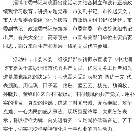
淄博市委书记马晓磊出席活动并结合树立和践行正确政
绩观学习教育，讲授专题党课；市委副书记、市长赵庆文，
市人大常委会党组书记孙庆雷，市政协党组书记张延廷，市
委副书记、政法委书记杨旭东，市委常委，市法院党组书记
出席。有关大企业、高等院校、市直有关部门单位主要负责
同志，部分来自生产和基层一线的党员代表参加。
活动中，市委常委、组织部部长褚振东宣读了《中共淄
博市委关于表彰淄博市优秀共产党员、优秀党务工作者和先
进基层党组织的决定》；马晓磊为受到表彰的“两优一先”代
表颁奖。周佳琪、田子涵、佟彤、孟云云、杨光、魏莉枚、
孙晓兵、董锋8位来自不同战线、不同领域的共产党员，用朴
实的语言、真挚的情感，讲述了对党忠诚、无私奉献、攻坚
克难、一心为民的感人事迹。现场氛围浓厚，大家纷纷表
示，将以榜样为镜、向先进看齐，立足岗位砥砺奋进、苦干
实干，切实把榜样精神转化为干事创业的内生动力。