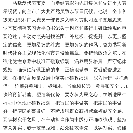
马晓磊代表市委，向受到表彰的先进集体和先进个人表
示祝贺，向全市广大共产党员致以节日问候。他说，全市各
级党组织和广大党员干部要深入学习贯彻习近平党建思想，
认真贯彻落实习近平总书记关于树立和践行正确政绩观的重
要论述，主动对照先进找差距、补短板、促提升，以更加坚
定的信念、更加昂扬的斗志、更加务实的作风，奋力书写新
时代社会主义现代化强市建设新篇章。要把稳政治之舵，在
强化党性修养中校准正确政绩观，涵养境界格局，严守纪律
规矩，确保始终做正确的事、正确地做事。要砥砺奋进之
志，在推动高质量发展中落实正确政绩观，深入推进“两抓两
促”，统筹好稳和进、标和本、当前和长远、发展和安全，加
快培育新动能、塑造新优势。要永葆为民之心，在增进民生
福祉中体现正确政绩观，把富民的事做实，把惠民的事做
好，把便民的事做细，不断增强群众获得感幸福感安全感。
要倡树实干之风，在主动担当作为中践行正确政绩观，坚持
求真务实，敢于攻坚克难，处处提效争先，以实打实、硬碰