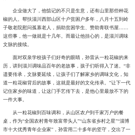
企业做大了，他惦记的不只是生意，还有山里那些种花
椒的人。帮扶淄川西部山区十户贫困户多年，八月十五到岭
子敬老院慰问孤寡老人，捐助贫困学生、赞助青联书屋……
这些事，他一做就是十几年。而最让他挂心的，是淄川调味
文脉的接续。
面对双泉学校孩子们好奇的眼睛，孙雷从一粒花椒的来
历，讲到淄川调味品百年的老故事，孩子们听得入了迷。“非
遗要传承，文脉要延续，让孩子们了解家乡的调味文化，知
道一粒花椒背后的故事，这就是最好的文化传承。”让下一代
记住家乡的味道，让这门手艺传下去，是他心里最放不下的
一件大事。
从一粒花椒到百味调和，从山区农户到千家万户的餐
桌，作为“全国农村青年致富带头人”“山东省乡村之星”“淄博
市十大优秀青年企业家”，孙雷用二十多年的坚守，交出了一