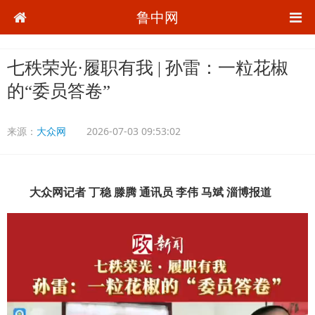
鲁中网
七秩荣光·履职有我 | 孙雷：一粒花椒
的“委员答卷”
来源：
大众网
2026-07-03 09:53:02
大众网记者 丁稳 滕腾 通讯员 李伟 马斌 淄博报道