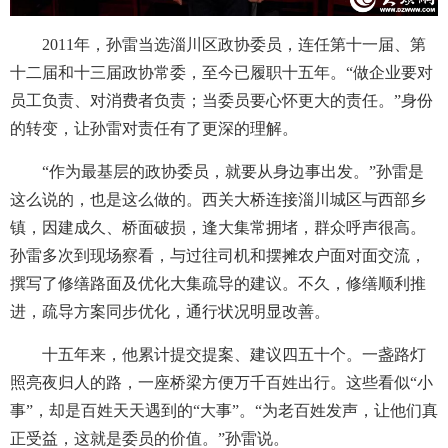
2011年，孙雷当选淄川区政协委员，连任第十一届、第
十二届和十三届政协常委，至今已履职十五年。“做企业要对
员工负责、对消费者负责；当委员要心怀更大的责任。”身份
的转变，让孙雷对责任有了更深的理解。
“作为最基层的政协委员，就要从身边事出发。”孙雷是
这么说的，也是这么做的。西关大桥连接淄川城区与西部乡
镇，因建成久、桥面破损，逢大集常拥堵，群众呼声很高。
孙雷多次到现场察看，与过往司机和摆摊农户面对面交流，
撰写了修缮路面及优化大集疏导的建议。不久，修缮顺利推
进，疏导方案同步优化，通行状况明显改善。
十五年来，他累计提交提案、建议四五十个。一盏路灯
照亮夜归人的路，一座桥梁方便万千百姓出行。这些看似“小
事”，却是百姓天天遇到的“大事”。“为老百姓发声，让他们真
正受益，这就是委员的价值。”孙雷说。