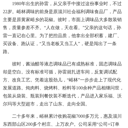
1980年出生的孙雷，从父亲手中接过这份事业时，不过
22岁。峪林调味的前身是原淄川社会福利调味食品厂，产品
主要是原黄家峪乡的花椒。彼时，市面上调味品大多散装销
售，质量参差不齐。“人在做，天在看。”父亲的这句话，孙
雷一直记在心里。为了把控品质，他拿出全部积蓄，建厂、
买设备、跑认证，“又当老板又当工人”，硬是闯出了一条
路。
彼时，酱油醋等液态调味品已有成熟标准，固态调味品
却是空白。没有标准可循，孙雷就扎进车间，反复调试配
方、改良工艺。凭着这股劲儿，“峪林”一步步走上了现代化
发展道路。炖肉料、烧烤料、粉料等100余种产品相继问世，
包装从袋装、瓶装到餐饮装不断迭代，产品进入家乐福、沃
尔玛等大型超市，走出了山东、走向全国。
二十多年来，峪林累计收购花椒7000多万元，惠及淄川
东西部山区200多个村庄、上万农户。公司采用“公司+订单