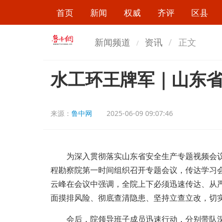
首页
新闻
权威
齐评
区县
新闻频道
资讯
正文
水工环王牌军｜山东
来源：
鲁中网
2025-06-09 09:07:46
为深入贯彻落实山东省安全生产专题视频会议精
程勘察院第一时间组织召开专题会议，传达学习
云峰在会议中强调，全院上下必须迅速传达、从
面摸排风险、彻底查清隐患、坚持立查立改，切
会后，院领导班子成员迅速行动，分别带队深