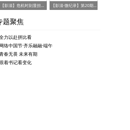
【影淄】危机时刻显担当 赤胆忠心保健康
【影淄·微纪录】第20期：战“疫”老将刘景春
专题聚焦
全力以赴拼比看
网络中国节·齐乐融融·端午
青春无畏 未来有期
跟着书记看变化