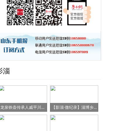
影淄
龙泉铁壶传承人戚平川的“守艺”之路
【影淄·微纪录】淄博乡村女书记的“变形记”