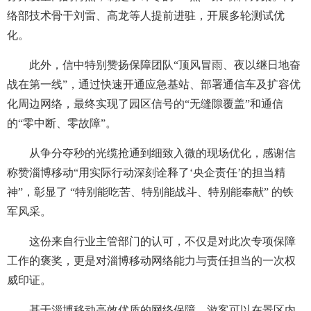
络部技术骨干刘雷、高龙等人提前进驻，开展多轮测试优
化。
此外，信中特别赞扬保障团队“顶风冒雨、夜以继日地奋
战在第一线”，通过快速开通应急基站、部署通信车及扩容优
化周边网络，最终实现了园区信号的“无缝隙覆盖”和通信
的“零中断、零故障”。
从争分夺秒的光缆抢通到细致入微的现场优化，感谢信
称赞淄博移动“用实际行动深刻诠释了‘央企责任’的担当精
神”，彰显了 “特别能吃苦、特别能战斗、特别能奉献” 的铁
军风采。
这份来自行业主管部门的认可，不仅是对此次专项保障
工作的褒奖，更是对淄博移动网络能力与责任担当的一次权
威印证。
基于淄博移动高效优质的网络保障，游客可以在景区内