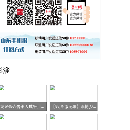
影淄
龙泉铁壶传承人戚平川的“守艺”之路
【影淄·微纪录】淄博乡村女书记的“变形记”