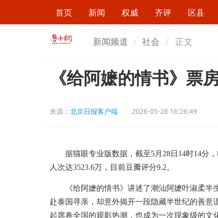
首页
新闻
权威
齐评
区县
新闻频道
社会
正文
《给阿嬷的情书》票房
来源：
北京日报客户端
2026-05-28 16:26:49
据猫眼专业版数据，截至5月28日14时14分，
人次达3523.6万，目前豆瓣评分9.2。
《给阿嬷的情书》讲述了潮汕阿嬷叶淑柔半生
赴泰国寻亲，却意外揭开一段隐藏半世纪的善意谎
起席卷全国的观影热潮，也成为一次现象级的文化