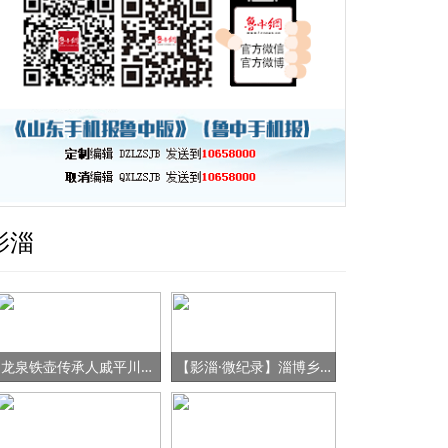
影淄
龙泉铁壶传承人戚平川的“守艺”之路
【影淄·微纪录】淄博乡村女书记的“变形记”