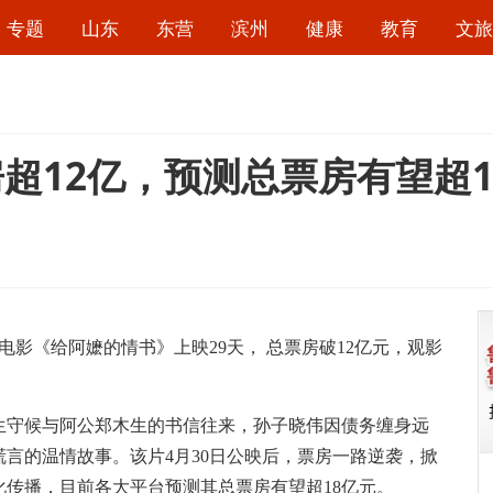
专题
山东
东营
滨州
健康
教育
文旅
超12亿，预测总票房有望超1
电影《给阿嬷的情书》上映29天， 总票房破12亿元，观影
守候与阿公郑木生的书信往来，孙子晓伟因债务缠身远
言的温情故事。该片4月30日公映后，票房一路逆袭，掀
传播，目前各大平台预测其总票房有望超18亿元。