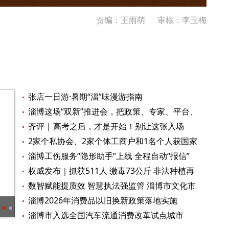
责编：王雨萌
审核：李玉梅
张店一日游·暑期“淄”味漫游指南
淄博这场“双新”推进会，把政策、专家、平台、
订单送到企业门口
齐评 | 高考之后，才是开始！别让这张入场
券，沦为成长的天花板
2家个私协会、2家个体工商户和1名个人获国家
级表彰 淄博个私经济活力迸发
淄博工伤服务“隐形助手”上线 全程自动“报信”
权威发布｜抓获511人 缴毒73公斤 非法种植再
降75% 淄博禁毒工作晒出硬核成绩单
数智赋能提质效 智慧执法强监管 淄博市文化市
场综合执法支队多点发力推进智慧执法建设
淄博2026年消费品以旧换新政策落地实施
淄博10余家景区官宣：免票、优惠
海报
淄博市入选全国汽车流通消费改革试点城市