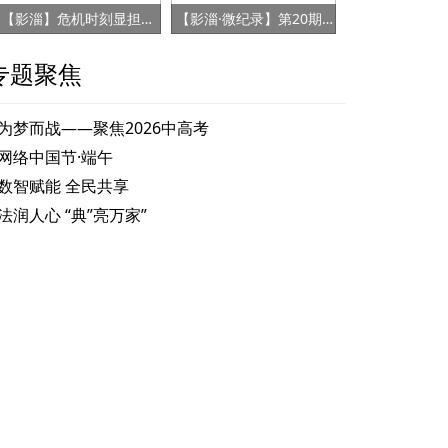
【影淄】危机时刻显担当 赤胆忠心保健康
【影淄·微纪录】第20期：战“疫”老将刘景春
专题聚焦
为梦而战——聚焦2026中高考
网络中国节·端午
数智赋能 全民共享
法润人心 “典”亮万家”