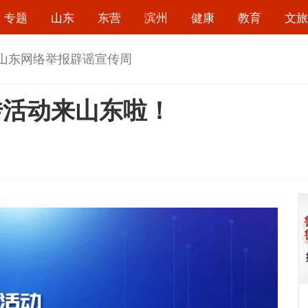
专题
山东
东营
滨州
健康
教育
文旅
26山东网络举报辟谣宣传周
传活动来山东啦！