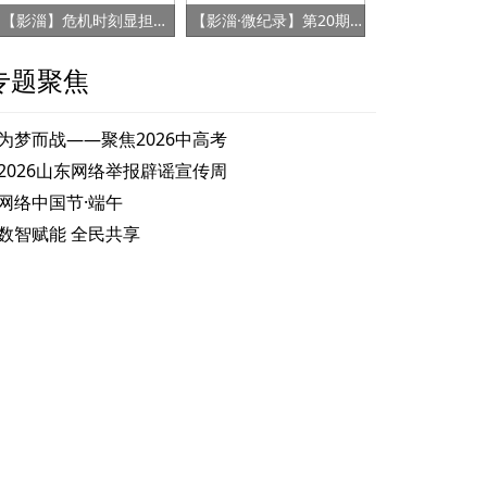
【影淄】危机时刻显担当 赤胆忠心保健康
【影淄·微纪录】第20期：战“疫”老将刘景春
专题聚焦
为梦而战——聚焦2026中高考
2026山东网络举报辟谣宣传周
网络中国节·端午
数智赋能 全民共享