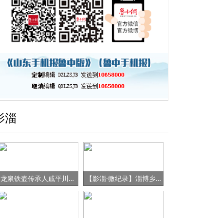
影淄
龙泉铁壶传承人戚平川的“守艺”之路
【影淄·微纪录】淄博乡村女书记的“变形记”