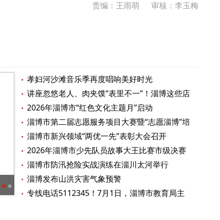
责编：王雨萌
审核：李玉梅
孝妇河沙滩音乐季再度唱响美好时光
讲座忽悠老人、肉夹馍“表里不一”！淄博这些店
被实名曝光
2026年淄博市“红色文化主题月”启动
淄博市第二届志愿服务项目大赛暨“志愿淄博”培
优计划决赛举办
淄博市新兴领域“两优一先”表彰大会召开
2026年淄博市少先队员故事大王比赛市级决赛
举行
淄博市防汛抢险实战演练在淄川太河举行
淄博发布山洪灾害气象预警
淄博10余家景区官宣：免票、优惠
海报
专线电话5112345！7月1日，淄博市教育局主
要负责同志接听市民来电