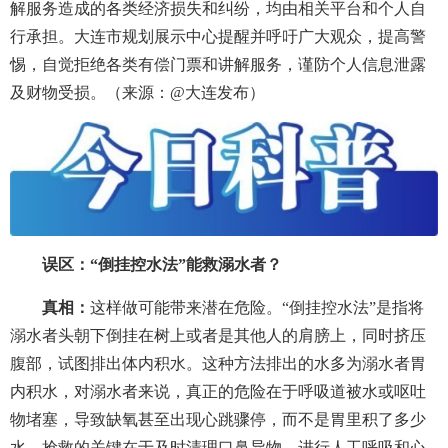
解服务造成的各类经济损失和纠纷，均由相关平台和个人自
行承担。大连市规划展示中心提醒并呼吁广大观众，提高警
惕，自觉拒绝各类有偿门票和讲解服务，谨防个人信息泄露
及财物受损。（来源：@大连发布）
误区：“倒挂控水法”能救溺水者？
真相：
这样做可能带来潜在危险。“倒挂控水法”是指将
溺水者头朝下倒挂在树上或者是其他人的肩膀上，同时挤压
腹部，试图排出体内积水。这种方法排出的水多为溺水者胃
内积水，对溺水者来说，真正的危险在于呼吸道被水或呕吐
物堵塞，导致缺氧甚至出现心跳骤停，而不是胃里积了多少
水。抢救的关键在于及时清理口鼻异物、进行人工呼吸和心