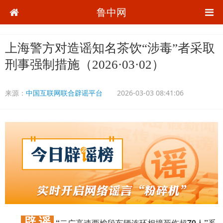
鲁中网
上海警方对造谣知名茶饮“涉毒”者采取
刑事强制措施（2026·03·02）
来源：
中国互联网联合辟谣平台
2026-03-03 08:41:06
辟 谣
“二广高速西榆段车辆连环相撞死伤超70人”系