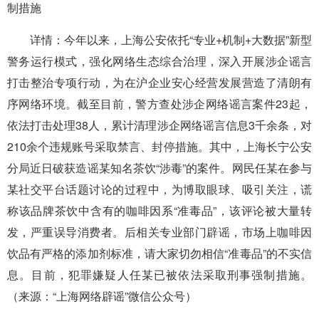
制措施
详情：
今年以来，上海公安依托“专业+机制+大数据”新型
警务运行模式，强化网络生态综合治理，深入开展涉企谣言
打击整治专项行动，为在沪企业安心经营发展营造了清朗有
序网络环境。截至目前，警方查处涉企网络谣言案件23起，
依法打击处理38人，累计清理涉企网络谣言信息3千余条，对
210余个违规账号采取禁言、封停措施。其中，上海长宁公安
分局近日破获造谣某知名茶饮“涉毒”的案件。网民任某在参与
某社交平台话题讨论的过程中，为博取眼球、吸引关注，谎
称该品牌茶饮中含有的咖啡因系“准毒品”，该评论被大量转
发，严重误导消费者。后相关专业部门辟谣，市场上咖啡因
饮品有严格的添加剂标准，请大家切勿相信“准毒品”的不实信
息。目前，犯罪嫌疑人任某已被依法采取刑事强制措施。
（来源：“上海网络辟谣”微信公众号）