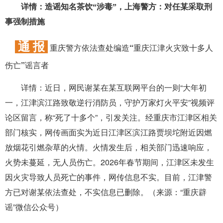
详情：造谣知名茶饮“涉毒”，上海警方：对任某采取刑
事强制措施
通 报
重庆警方依法查处编造“重庆江津火灾致十多人
伤亡”谣言者
详情：
近日，网民谢某在某互联网平台的一则“大年初
一，江津滨江路致敬逆行消防员，守护万家灯火平安”视频评
论区留言，称“死了十多个”，引发关注。经重庆市江津区相关
部门核实，网传画面实为近日江津区滨江路贾坝坨附近因燃
放烟花引燃杂草的火情。火情发生后，相关部门迅速响应，
火势未蔓延，无人员伤亡。2026年春节期间，江津区未发生
因火灾导致人员死亡的事件，网传信息不实。目前，江津警
方已对谢某依法查处，不实信息已删除。（来源：“重庆辟
谣”微信公众号）