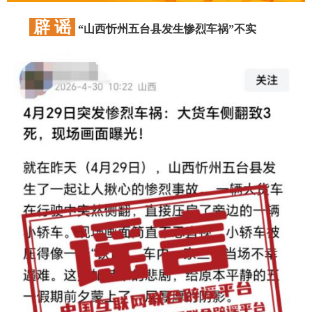
辟 谣
“山西忻州五台县发生惨烈车祸”不实