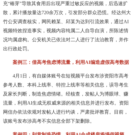
充“椿芽”导致其食用后出现严重过敏反应的视频，后迅速扩
散，累计播放量达720余万次，引发部分群众恐慌。经达州大
竹公安调查核实，网民赖某、邱某为达到引流效果，通过AI
视频特效捏造事实，视频内容纯属二人自导自演，所陈述情
况均属虚构。公安机关已依法对二人进行了法治教育，并作
出行政处罚。
案例三：借高考焦虑博流量，利用AI编造虚假高考数据
4月1日，有自媒体账号在短视频平台发布涉资阳市高考
参考人数、本科上线率、特控上线率等相关信息，误导考生
及家长判断，制造焦虑情绪。经核查，发帖人为博眼球、赚
流量，利用AI生成无权威来源的相关信息并进行发布。资阳
网信办依法依规对发帖人进行约谈，严肃批评教育。目前，
该账号发布涉高考不实信息全部下架删除。
案例四：刻意制造恐慌，利用AI合成楼房坍塌假视频