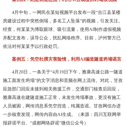
4月中旬，一网民在某短视频平台发布一段“合江县某楼
房建设过程中突然倒塌，多名工人坠落”的视频，引发关注。
经查，何某某为博取眼球、吸引流量，使用AI制作虚假视频
并配文发布，误导公众，扰乱网络秩序。目前，泸州警方已
依法对何某某予以行政处罚。
案例五：凭空杜撰灾害险情，利用AI编造隧道坍塌谣言
4月20日，一条关于“4月19日下午，雅康高速公路一隧道
施工面发生坍塌”的文字消息和音频在网上流传。对此，甘孜
应急部门回应未接到相关救援工作，交通部门核查后回应，
雅康高速在建隧道施工正常，未发生垮塌事故，更没有施工
人员被困，网传消息系凭空捏造，纯属造谣。甘孜网信办进
一步核查发现，网传内容由AI生成。（来源：四川互联网举
报辟谣平台、“成都网络辟谣”微信公众号）