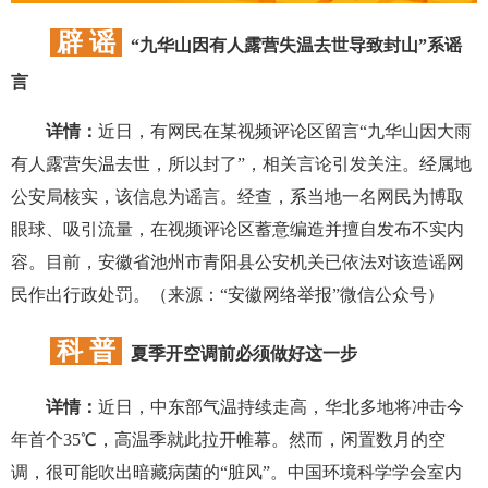
辟 谣
“九华山因有人露营失温去世导致封山”系谣
言
详情：
近日，有网民在某视频评论区留言“九华山因大雨
有人露营失温去世，所以封了”，相关言论引发关注。经属地
公安局核实，该信息为谣言。经查，系当地一名网民为博取
眼球、吸引流量，在视频评论区蓄意编造并擅自发布不实内
容。目前，安徽省池州市青阳县公安机关已依法对该造谣网
民作出行政处罚。（来源：“安徽网络举报”微信公众号）
科 普
夏季开空调前必须做好这一步
详情：
近日，中东部气温持续走高，华北多地将冲击今
年首个35℃，高温季就此拉开帷幕。然而，闲置数月的空
调，很可能吹出暗藏病菌的“脏风”。中国环境科学学会室内