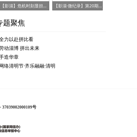
【影淄】危机时刻显担当 赤胆忠心保健康
【影淄·微纪录】第20期：战“疫”老将刘景春
专题聚焦
！山东10人获评“全国自强模范”
全力以赴拼比看
劳动淄博 拼出未来
手造华章
网络清明节·齐乐融融·清明
7039002000109号