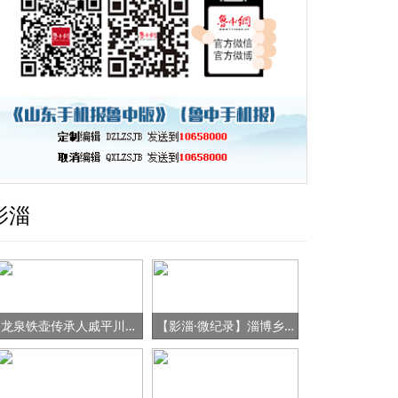
影淄
龙泉铁壶传承人戚平川的“守艺”之路
【影淄·微纪录】淄博乡村女书记的“变形记”