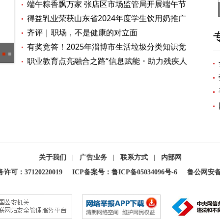
家和产品名单公示
端午粽香飘万家 张店区市场监管局开展端午节
节令食品检查
得益乳业荣获山东省2024年度学生饮用奶推广
标杆示范企业
齐评 | 职场，不是健康的对立面
有奖竞答！2025年淄博市生活垃圾分类知识竞
淄博市两条公路入选全国“2025年度美丽公路项目”
祝贺
赛即将开赛
职业教育点亮融合之路“信息赋能・助力残疾人
融合发展”公益活动圆满举办
关于我们
|
广告业务
|
联系方式
|
内部网
：37120220019
ICP备案号：鲁ICP备05034096号-6
鲁公网安备 3