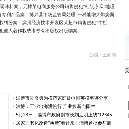
权鸡汁调味料案；无棣某电商服务公司销售侵犯“杜阮凉瓜”地理
冒专利产品案；博兴县市场监管局处理“一种能增大燃烧面
权纠纷案；滨州经济技术开发区某超市销售侵犯“牛栏
侵犯他人著作权或者专有出版权出版物案。
责编：王雨萌
淄博市见义勇为模范家庭暨巾帼英模事迹分享
会举行
淄博：工业出海满帆行 产业焕新向阳生
5月23日，淄博市政府副市长刘启明上线“12345
市长在线”
居家适老化改造“换新”看过来！淄博首批参与商