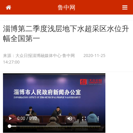
鲁中网
淄博第二季度浅层地下水超采区水位升
幅全国第一
来源：
大众日报淄博融媒体中心·鲁中网
2020-11-25
14:27:00