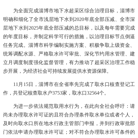
为全面完成淄博市地下水
超采区
综合治理目标，淄博市
明确和细化了全市浅层地下水到
2020年底全部压减、全市深
层地下水到2025年底全部压减的总目标，以及每年需要完成
的年度目标，并制定科学可行的措施，以治理目标节点倒逼
任务完成。
淄博市科学编制实施方案、积极争取上级资金、
统筹调配水源、严格取水许可审批、深化节约用水管理、建
立月调度制度强化监督管理，有力推动了
超采区
治理工作稳
步开展，为经济社会可持续发展提供水资源保障。
11月15日，淄博市在全省率先完成了
取水口核查登记
工
作
，共登记核查取水户
3753家，取水口32564个
。
为进一步
依法规范取用水行为
，在此向全社会呼吁：请
尚未办理取水许可证的且符合办理条件取水单位或者个人
，
及时
向取水口所在地水行政主管部门申报，并到行政审批部
门依法申请办理取水许可证
；对
不符合办理取水许可条件的