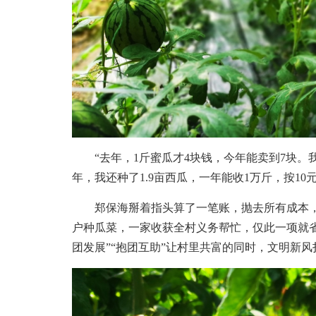
“去年，1斤蜜瓜才4块钱，今年能卖到7块。我
年，我还种了1.9亩西瓜，一年能收1万斤，按10
郑保海掰着指头算了一笔账，抛去所有成本，
户种瓜菜，一家收获全村义务帮忙，仅此一项就
团发展”“抱团互助”让村里共富的同时，文明新风