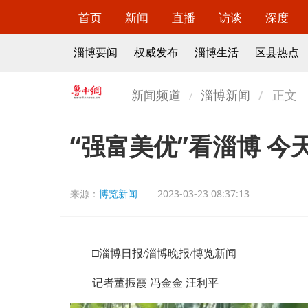
首页
新闻
直播
访谈
深度
淄博要闻
权威发布
淄博生活
区县热点
新闻频道
淄博新闻
正文
“强富美优”看淄博 今
来源：
博览新闻
2023-03-23 08:37:13
□淄博日报/淄博晚报/博览新闻
记者董振霞 冯金金 汪利平