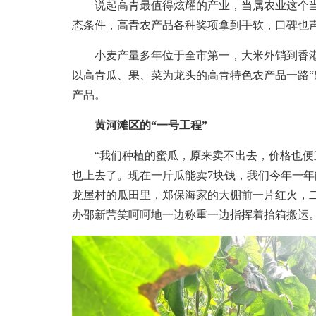
说起高青最值得炫耀的产业，当属农业这个当仁
态条件，高青农产品各种奖项拿到手软，口碑也
小麦产量多年位于全市第一，大米外销到香港、
以高青瓜、果、菜为龙头的高青特色农产品一路“
产品。
黄河滩区的“一号工程”
“我们种植的蜜瓜，原来卖不出去，价格也便
也上去了。现在一斤瓜能卖7块钱，我们今年一年能出
龙屋村的瓜田里，郑保海家的大棚前一片红火，
办邵新营笑呵呵地一边称重一边指挥着抬箱搬运