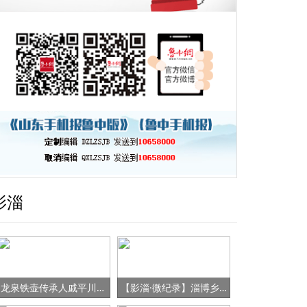
影淄
龙泉铁壶传承人戚平川的“守艺”之路
【影淄·微纪录】淄博乡村女书记的“变形记”