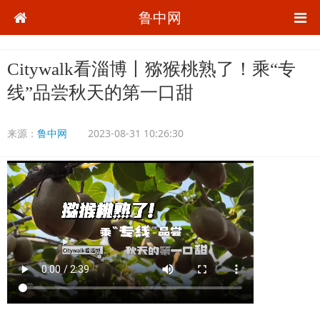
鲁中网
Citywalk看淄博丨猕猴桃熟了！乘“专
线”品尝秋天的第一口甜
来源：
鲁中网
2023-08-31 10:26:30