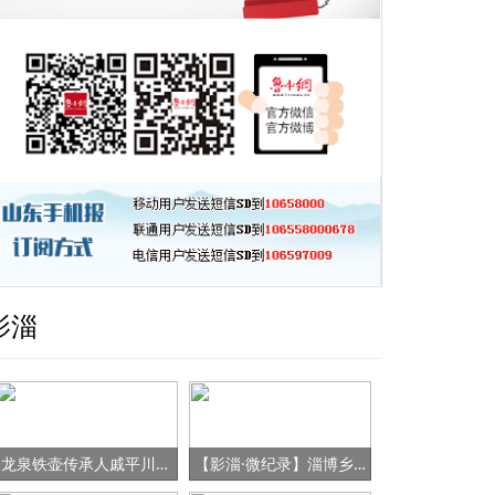
影淄
龙泉铁壶传承人戚平川的“守艺”之路
【影淄·微纪录】淄博乡村女书记的“变形记”