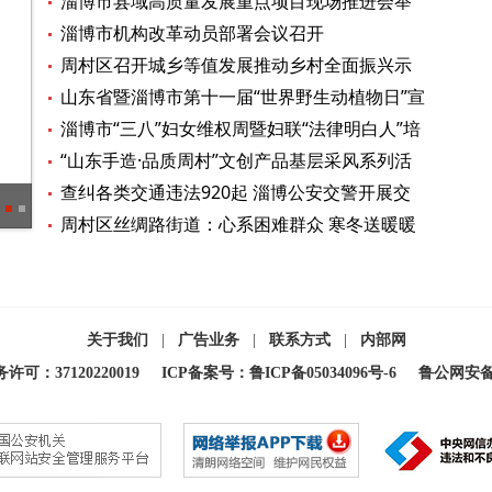
康巡讲
淄博市县域高质量发展重点项目现场推进会举
行
淄博市机构改革动员部署会议召开
马晓磊讲话 孙庆雷张延廷出席 杨旭东主持
周村区召开城乡等值发展推动乡村全面振兴示
范区创建发布会暨城乡等值发展研究结题会
山东省暨淄博市第十一届“世界野生动植物日”宣
传活动启动仪式举行
淄博市“三八”妇女维权周暨妇联“法律明白人”培
养工程正式启动
“山东手造·品质周村”文创产品基层采风系列活
动——走进裕厚堂花灯
查纠各类交通违法920起 淄博公安交警开展交
古韵生辉 文化引领——探寻淄博消费市场繁荣的传统文化动力
文明
通秩序整治周末统一行动
周村区丝绸路街道：心系困难群众 寒冬送暖暖
人心
关于我们
|
广告业务
|
联系方式
|
内部网
：37120220019
ICP备案号：鲁ICP备05034096号-6
鲁公网安备 3