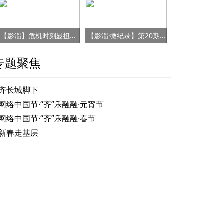
【影淄】危机时刻显担当 赤胆忠心保健康
【影淄·微纪录】第20期：战“疫”老将刘景春
专题聚焦
齐长城脚下
网络中国节·“齐”乐融融·元宵节
网络中国节·“齐”乐融融·春节
新春走基层