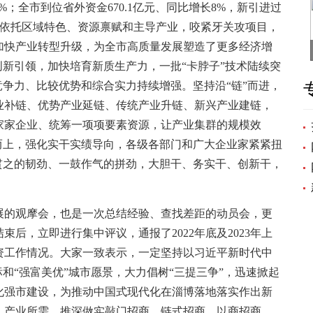
.4%；全市到位省外资金670.1亿元、同比增长8%，新引进过
能区依托区域特色、资源禀赋和主导产业，咬紧牙关攻项目，
加快产业转型升级，为全市高质量发展塑造了更多经济增
创新引领，加快培育新质生产力，一批“卡脖子”技术陆续突
竞争力、比较优势和综合实力持续增强。坚持沿“链”而进，
业补链、优势产业延链、传统产业升链、新兴产业建链，
家家企业、统筹一项项要素资源，让产业集群的规模效
而上，强化实干实绩导向，各级各部门和广大企业家紧紧扭
贯之的韧劲、一鼓作气的拼劲，大胆干、务实干、创新干，
的观摩会，也是一次总结经验、查找差距的动员会，更
后，立即进行集中评议，通报了2022年底及2023年上
引资工作情况。大家一致表示，一定坚持以习近平新时代中
标和“强富美优”城市愿景，大力倡树“三提三争”，迅速掀起
化强市建设，为推动中国式现代化在淄博落地落实作出新
、产业所需，推深做实敲门招商、链式招商、以商招商、