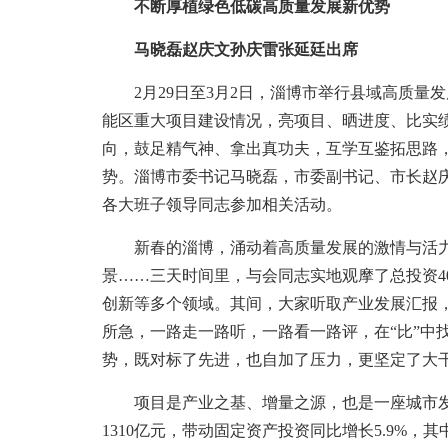
不断厚植绿色低碳高质量发展新优势
马晓磊赵庆文孙庆雷张延廷出席
2月29日至3月2日，淄博市举行县域高质量
能区重大项目建设情况，亮项目、晒进度、比实绩
向，鼓足精气神、拿出真功夫，互学互鉴拓思路
势。淄博市委书记马晓磊，市委副书记、市长赵
各大班子领导同志参加相关活动。
新春的淄博，涌动着高质量发展的激情与活力
景……三天时间里，与会同志实地观摩了总投资4
创新等多个领域。其间，大家听取产业发展汇报
所急，一路走一路听，一路看一路评，在“比”中找
势，既对标了先进，也自加了压力，更坚定了大
项目是产业之基、增量之源，也是一座城市发展的
1310亿元，带动固定资产投资同比增长5.9%，