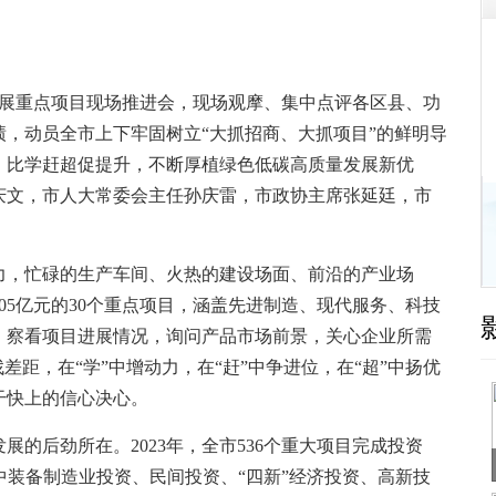
发展重点项目现场推进会，现场观摩、集中点评各区县、功
，动员全市上下牢固树立“大抓招商、大抓项目”的鲜明导
，比学赶超促提升，不断厚植绿色低碳高质量发展新优
庆文，市人大常委会主任孙庆雷，市政协主席张延廷，市
，忙碌的生产车间、火热的建设场面、前沿的产业场
05亿元的30个重点项目，涵盖先进制造、现代服务、科技
，察看项目进展情况，询问产品市场前景，关心企业所需
差距，在“学”中增动力，在“赶”中争进位，在“超”中扬优
干快上的信心决心。
后劲所在。2023年，全市536个重大项目完成投资
其中装备制造业投资、民间投资、“四新”经济投资、高新技