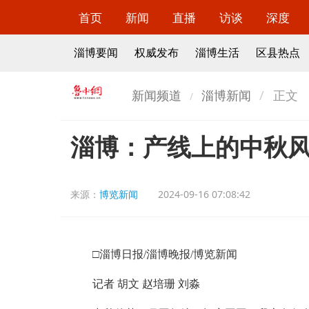
首页
新闻
直播
访谈
深度
淄博要闻
权威发布
淄博生活
区县热点
新闻频道
淄博新闻
正文
淄博：产线上的中秋
来源：
博览新闻
2024-09-16 07:08:42
□淄博日报/淄博晚报/博览新闻
记者 胡文 赵培珊 刘淼