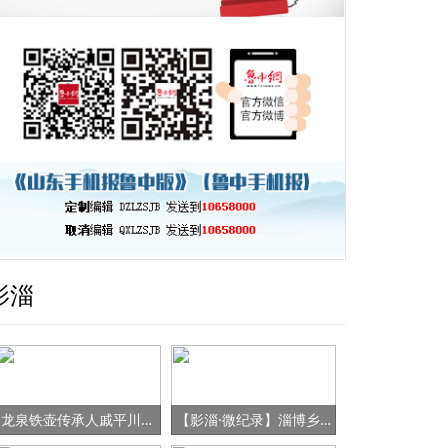
影淄
龙泉铁壶传承人戚平川的“守艺”之路
【影淄·微纪录】淄博乡村女书记的“变形记”