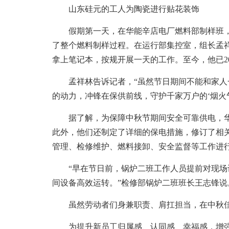
山东硅元的工人为陶瓷进行贴花装饰
假期第一天，在华能辛店电厂燃料部制样班，
了整个燃料制样过程。在运行部集控室，组长孟
拿上笔记本，按规开展一天的工作。至今，他已2
孟祥林告诉记者，“虽然节日期间不能和家人
的动力，冲锋在保供前线，守护千家万户的‘烟火
据了解，为保障中秋节期间安全可靠供电，华能
此外，他们还制定了详细的保电措施，修订了相
管理、检修维护、燃料接卸、安全监督等工作进行
“早在节日前，锅炉二班工作人员提前对现场
间设备高效运转。”检修部锅炉二班班长王志锋说
虽然劳动者们身兼职责、肩扛担当，在中秋佳
为提升新员工归属感、认同感、幸福感，增强