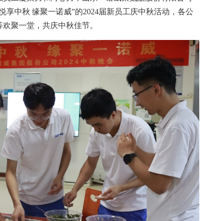
享中秋 缘聚一诺威”的2024届新员工庆中秋活动，各公
师等欢聚一堂，共庆中秋佳节。