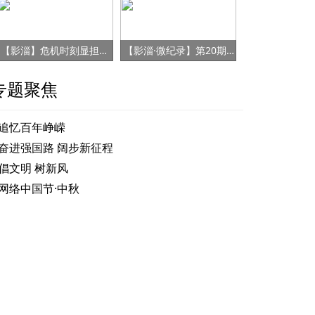
【影淄】危机时刻显担当 赤胆忠心保健康
【影淄·微纪录】第20期：战“疫”老将刘景春
专题聚焦
追忆百年峥嵘
奋进强国路 阔步新征程
倡文明 树新风
网络中国节·中秋