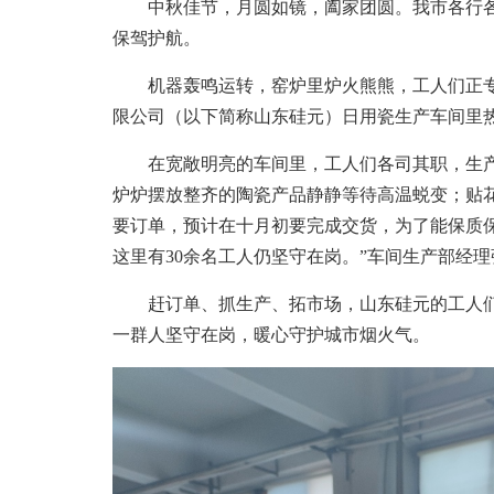
中秋佳节，月圆如镜，阖家团圆。我市各行各
保驾护航。
机器轰鸣运转，窑炉里炉火熊熊，工人们正专
限公司（以下简称山东硅元）日用瓷生产车间里
在宽敞明亮的车间里，工人们各司其职，生产
炉炉摆放整齐的陶瓷产品静静等待高温蜕变；贴
要订单，预计在十月初要完成交货，为了能保质
这里有30余名工人仍坚守在岗。”车间生产部经
赶订单、抓生产、拓市场，山东硅元的工人们
一群人坚守在岗，暖心守护城市烟火气。