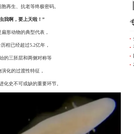
胞再生、抗老等终极密码。
虫虫我啊，要上天啦！”
形动物的典型代表，
程已经超过5.2亿年，
的三胚层和两侧对称等
化的过渡性特征，
化史不可或缺的重要环节。