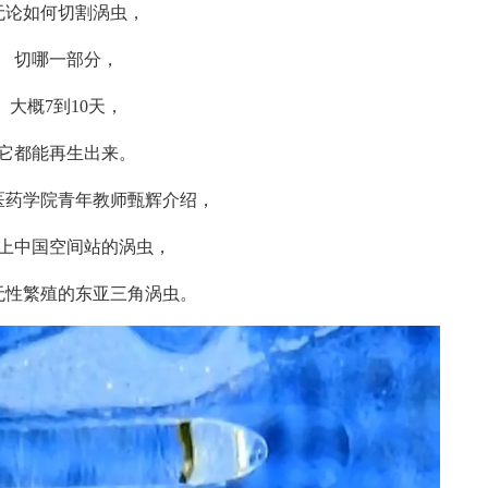
如何切割涡虫，
切哪一部分，
概7到10天，
都能再生出来。
药学院青年教师甄辉介绍，
中国空间站的涡虫，
繁殖的东亚三角涡虫。