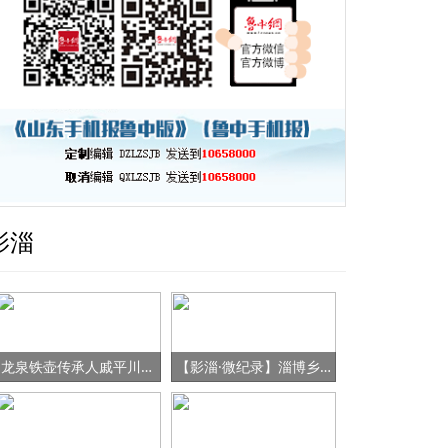
影淄
龙泉铁壶传承人戚平川的“守艺”之路
【影淄·微纪录】淄博乡村女书记的“变形记”