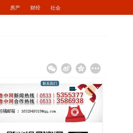
房产
财经
社会
！