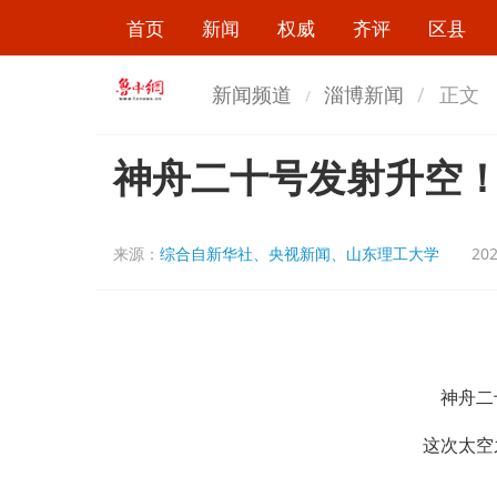
首页
新闻
权威
齐评
区县
新闻频道
淄博新闻
正文
神舟二十号发射升空！
来源：
综合自新华社、央视新闻、山东理工大学
202
神舟二十
这次太空之