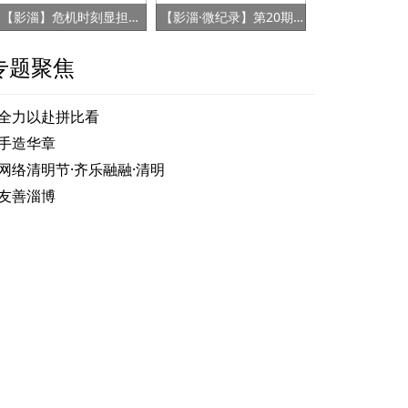
【影淄】危机时刻显担当 赤胆忠心保健康
【影淄·微纪录】第20期：战“疫”老将刘景春
专题聚焦
全力以赴拼比看
手造华章
网络清明节·齐乐融融·清明
友善淄博