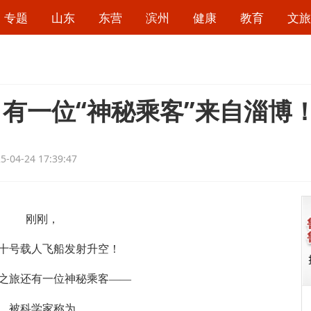
专题
山东
东营
滨州
健康
教育
文旅
有一位“神秘乘客”来自淄博
5-04-24 17:39:47
刚刚，
号载人飞船发射升空！
旅还有一位神秘乘客——
被科学家称为