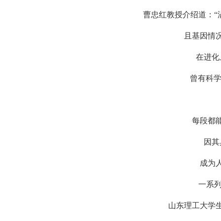
曹忠红教授介绍道：“涡
且基因情况
在进化上
曾有科学家
每段都能再
因其具
成为人们
一系列问
山东理工大学生