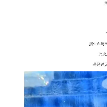
无论
大
它
据生命与医
此次上
是经过无性