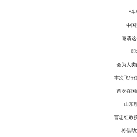
“生物
中国空
邀请这些
即将
会为人类的
本次飞行任
首次在国内
山东理工
曹忠红教授
将借助太