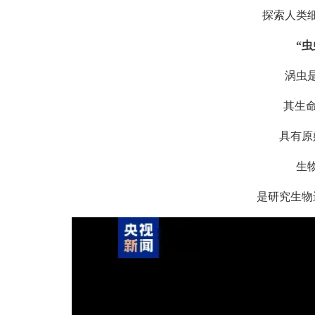
探索人类细
“
涡虫是扁
其生命历
具有原始
生物演
是研究生物进