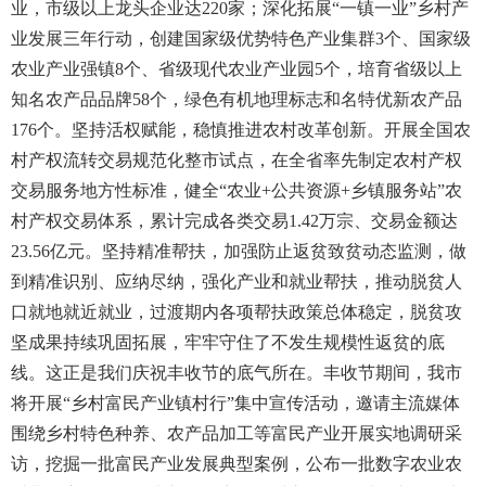
业，市级以上龙头企业达220家；深化拓展“一镇一业”乡村产
业发展三年行动，创建国家级优势特色产业集群3个、国家级
农业产业强镇8个、省级现代农业产业园5个，培育省级以上
知名农产品品牌58个，绿色有机地理标志和名特优新农产品
176个。坚持活权赋能，稳慎推进农村改革创新。开展全国农
村产权流转交易规范化整市试点，在全省率先制定农村产权
交易服务地方性标准，健全“农业+公共资源+乡镇服务站”农
村产权交易体系，累计完成各类交易1.42万宗、交易金额达
23.56亿元。坚持精准帮扶，加强防止返贫致贫动态监测，做
到精准识别、应纳尽纳，强化产业和就业帮扶，推动脱贫人
口就地就近就业，过渡期内各项帮扶政策总体稳定，脱贫攻
坚成果持续巩固拓展，牢牢守住了不发生规模性返贫的底
线。这正是我们庆祝丰收节的底气所在。丰收节期间，我市
将开展“乡村富民产业镇村行”集中宣传活动，邀请主流媒体
围绕乡村特色种养、农产品加工等富民产业开展实地调研采
访，挖掘一批富民产业发展典型案例，公布一批数字农业农