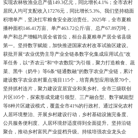
实现农林牧渔业总产值149.3亿元，同比增长4.1%；全市农村
居民人均可支配收入17276元，同比增长5.3%。我们坚持稳面
积增单产，坚决扛牢粮食安全政治责任。2025年，全市夏粮
播种面积146.41万亩、单产463.72公斤/亩、总产67.89万吨，
单产和总产增幅均居全省首位，桓台县夏粮单产居全省县级
第一。坚持数字赋能，加快推进国家农村改革试验区建设。
获批开展“农业优势主导产业全链条数字化集成应用试点”改
革任务，以“齐农云”和“中农数院”为引领，聚力打造粮食、蔬
菜、黑牛（奶牛）等6条“链通数融”的数字农业产业链，累计
建设数字农业农村重点项目115个，培育典型应用场景70个。
坚持抓村连片，聚力建设宜居宜业和美乡村。全市三级联创
片区105个，探索形成党建引领型、三产融合型、数字赋能型
等8种片区建设模式，覆盖全市41%的行政村。通过深化农村
人居环境整治、开展乡村建设行动，乡村基础设施完备度、
公共服务便利度、人居环境舒适度得到全面提升。坚持沿链
聚合，推动乡村富民产业提档升级。持续培强农业龙头企