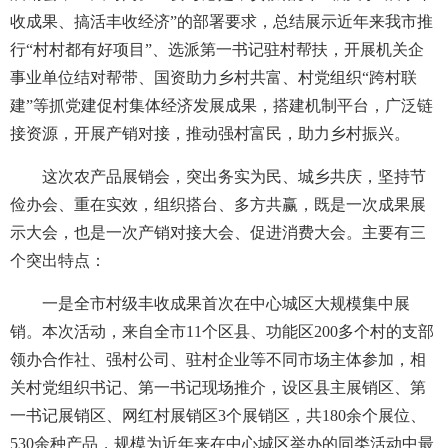
收成果、搞活丰收经济”的部署要求，总结展示近年来我市推
行“村村都有好项目”、选派第一书记驻村帮扶，开展机关企
事业单位结对帮带、国资助力乡村共富、村党组织“跨村联
建”等抓党建促村集体经济发展成果，搭建机制平台，广泛链
接资源，开展产销对接，推动强村富民，助力乡村振兴。
这次农产品展销会，突出务实为民、城乡共庆，坚持节
俭办会、重在实效，组织搭台、多方共赢，既是一次成果展
示大会，也是一次产销对接大会、促进消费大会。主要有三
个突出特点：
一是全市村级丰收成果首次在中心城区大规模集中展
销。本次活动，来自全市11个区县、功能区200多个村的支部
领办合作社、强村公司、驻村企业等不同市场主体参加，相
关村党组织书记、第一书记现场推介，设区县主展销区、第
一书记展销区、网红村展销区3个展销区，共180余个展位、
530余种产品，规模为近年来在中心城区举办的同类活动中最