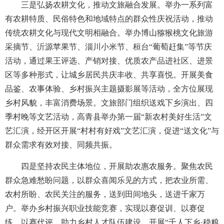
三是弘扬农耕文化，推动文旅融合发展。举办一系列富
有农耕特质、民俗特色和地域特点的群众性庆祝活动，推动
传统农耕文化与现代文明相融合。举办博山猕猴桃文化旅游
采摘节、沂源苹果节、淄川小米节、桓台“葡萄赶集”等节庆
活动，通过果王评选、产销对接、优质农产品进社区、进景
区等多种形式，让城乡居民共庆丰收、共享喜悦。开展美食
品鉴、农事体验、乡村振兴主题摄影展等活动，全方位展现
乡村风貌，丰富消费场景。文旅部门组织送戏下乡演出、四
季村晚等文艺活动，高青县举办第一届“新农村美好生活”文
艺汇演，经开区开展“村村有好戏”文艺汇演，促进“送文化”与
群众需求有效对接、同频共振。
四是坚持农民主体地位，开展助农惠农服务。聚焦农民
群众急难愁盼问题，以群众喜闻乐见的方式，把农业所需、
农村所盼、农民关注的服务，送到田间地头，送进千家万
户。举办乡村振兴职业技能竞赛，实现以赛促训、以赛促
练、以赛代评，助力乡村人才队伍建设。开展“千人下乡·稳粮