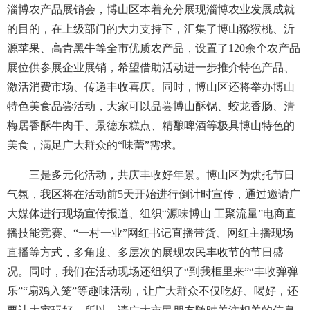
淄博农产品展销会，博山区本着充分展现淄博农业发展成就
的目的，在上级部门的大力支持下，汇集了博山猕猴桃、沂
源苹果、高青黑牛等全市优质农产品，设置了120余个农产品
展位供参展企业展销，希望借助活动进一步推介特色产品、
激活消费市场、传递丰收喜庆。同时，博山区还将举办博山
特色美食品尝活动，大家可以品尝博山酥锅、蛟龙香肠、清
梅居香酥牛肉干、景德东糕点、精酿啤酒等极具博山特色的
美食，满足广大群众的“味蕾”需求。
三是多元化活动，共庆丰收好年景。博山区为烘托节日
气氛，我区将在活动前5天开始进行倒计时宣传，通过邀请广
大媒体进行现场宣传报道、组织“源味博山 工聚流量”电商直
播技能竞赛、“一村一业”网红书记直播带货、网红主播现场
直播等方式，多角度、多层次的展现农民丰收节的节日盛
况。同时，我们在活动现场还组织了“到我框里来”“丰收弹弹
乐”“扇鸡入笼”等趣味活动，让广大群众不仅吃好、喝好，还