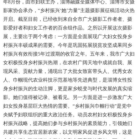
年8月份，由市妇联主办，淄博融媒全媒体中心、淄博市女摄
影家协会承办，“乡村振兴‘她’力量”主题摄影展征稿活动火热
开启。截至目前，已经收到来自全市广大摄影工作者者、摄
影爱好者和妇女工作者的百余组作品。之所以开展这次摄影
展，主要出于两个考虑：一方面是全面展现广大妇女投身乡
村振兴丰硕成果的需要。今年是巩固拓展脱贫攻坚成果同乡
村振兴有效衔接5年过渡期的收官之年。五年来，我市广大妇
女积极投身乡村振兴热潮，在农村广阔天地中成就自我、展
现风采、贡献力量，涌现出了大批女致富带头人、优秀女农
人、巾帼现代农业科技示范基地等先进典型，是淄博女性投
身乡村振兴的生动注脚，更是家乡蜕变与时代发展的真实缩
影。她们值得被记录、被看见。另一方面是进一步激发广大
妇女投身基层巨大热情的需要。“乡村振兴巾帼行动”是党中
央赋予妇联组织的重大政治任务。动员农村妇女积极投身乡
村振兴战略，提高她们参与乡村振兴的素质能力，引领她们
共建共享生态宜居新农家，以文明家风促进乡风文明，这是