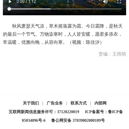
秋风萧瑟天气凉，草木摇落露为霜。今日霜降，是秋天
的最后一个节气。万物染寒时，人人皆安暖，愿君多添衣，
常温暖，优雅向晚，从容向寒。（视频：陈佳汐）
责编：王雨萌
关于我们
|
广告业务
|
联系方式
|
内部网
互联网新闻信息服务许可：37120220019
ICP备案号：鲁ICP备
05034096号-6
鲁公网安备 37039002000109号