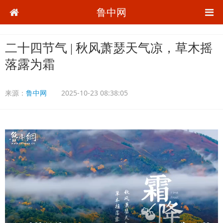
鲁中网
二十四节气 | 秋风萧瑟天气凉，草木摇
落露为霜
来源：
鲁中网
2025-10-23 08:38:05